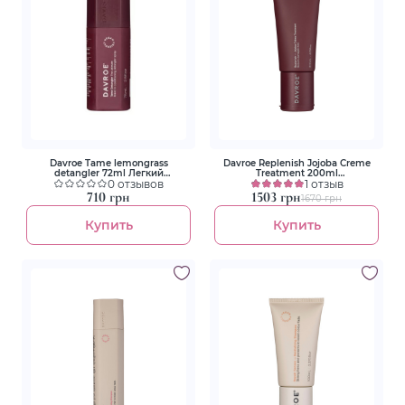
Davroe Tame lemongrass
Davroe Replenish Jojoba Creme
detangler 72ml Легкий
Treatment 200ml
несмываемый кондиционер
0 отзывов
Восстанавливающее средство с
1 отзыв
маслом жожоба
710 грн
1503 грн
1670 грн
Купить
Купить