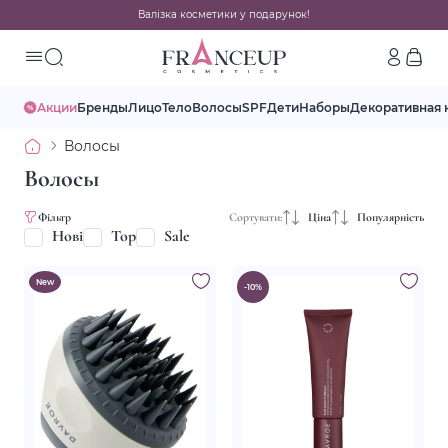
Валізка косметики у подарунок!
Акции
Бренды
Лицо
Тело
Волосы
SPF
Дети
Наборы
Декоративная 
Волосы
Волосы
Фільтр
Сортувати:
Ціна
Популярність
Нові
Top
Sale
New
-10%