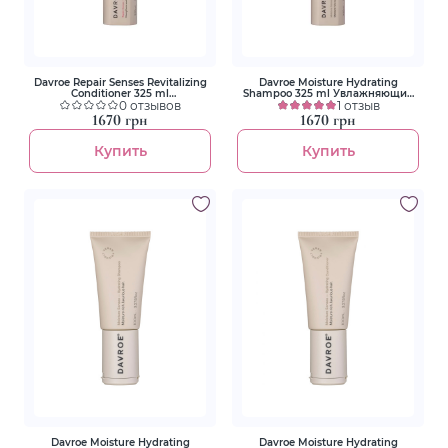
Davroe Repair Senses Revitalizing
Davroe Moisture Hydrating
Conditioner 325 ml
Shampoo 325 ml Увлажняющий
Восстанавливающий
0 отзывов
шампунь
1 отзыв
кондиционер
1670 грн
1670 грн
Купить
Купить
Davroe Moisture Hydrating
Davroe Moisture Hydrating