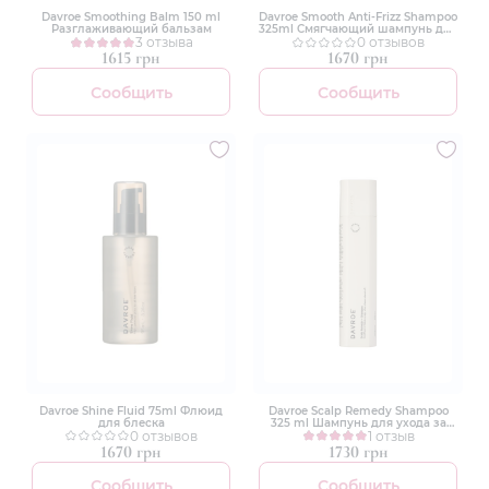
Davroe Smoothing Balm 150 ml
Davroe Smooth Anti-Frizz Shampoo
Разглаживающий бальзам
325ml Смягчающий шампунь для
3 отзыва
кудрявых волос
0 отзывов
1615 грн
1670 грн
Сообщить
Сообщить
Davroe Shine Fluid 75ml Флюид
Davroe Scalp Remedy Shampoo
для блеска
325 ml Шампунь для ухода за
0 отзывов
кожей головы
1 отзыв
1670 грн
1730 грн
Сообщить
Сообщить