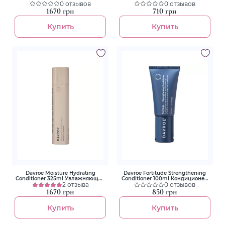
кондиционер для кудрявых
0 отзывов
кондиционер для кудрявых
0 отзывов
волос
волос
1670 грн
710 грн
Купить
Купить
Davroe Moisture Hydrating
Davroe Fortitude Strengthening
Conditioner 325ml Увлажняющий
Conditioner 100ml Кондиционер
кондиционер
2 отзыва
для укрепления волос
0 отзывов
1670 грн
850 грн
Купить
Купить