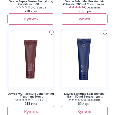
Davroe Repair Senses Revitalizing
Davroe Rebuilder Protein Hair
Conditioner 100 ml
Rebuilder 200 ml Средство для
Восстанавливающий
0 отзывов
реконструкции волос
6 отзывов
кондиционер
710 грн
1730 грн
Купить
Купить
Davroe MCT Moisture Conditioning
Davroe Fortitude Split Therapy
Treatmant 50ml
Balm 50 ml Бальзам для
Кондиционирующее средство
0 отзывов
секущихся кончиков волос
0 отзывов
для глубокого увлажнения волос
615 грн
850 грн
Купить
Купить