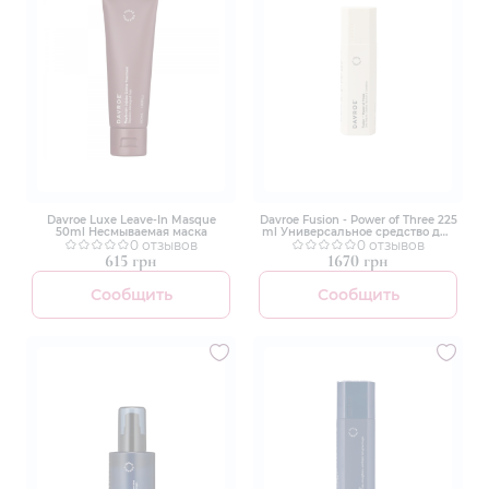
Davroe Luxe Leave-In Masque
Davroe Fusion - Power of Three 225
50ml Несмываемая маска
ml Универсальное средство для
0 отзывов
мытья и кондиционирования
0 отзывов
волос
615 грн
1670 грн
Сообщить
Сообщить