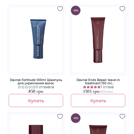
-10%
Davroe Fortitude 100ml Шампунь
Davroe Ends Repair leave-in
для укрепления волос
treatment 150 ml
0 отзывов
Восстанавливающее средство
1 отзыв
для кончиков волос
850 грн
1503 грн
1670 грн
Купить
Купить
-10%