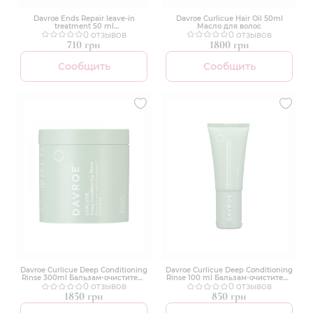
Davroe Ends Repair leave-in
Davroe Curlicue Hair Oil 50ml
treatment 50 ml
Масло для волос
Восстанавливающее средство
0 отзывов
0 отзывов
для кончиков волос
710 грн
1800 грн
Сообщить
Сообщить
Davroe Curlicue Deep Conditioning
Davroe Curlicue Deep Conditioning
Rinse 300ml Бальзам-очиститель
Rinse 100 ml Бальзам-очиститель
для глубокого
0 отзывов
для глубокого
0 отзывов
кондиционирования
кондиционирования
1850 грн
850 грн