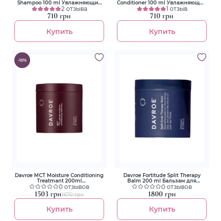
Shampoo 100 ml Увлажняющий
Conditioner 100 ml Увлажняющий
шампунь
2 отзыва
кондиционер
1 отзыв
710 грн
710 грн
Купить
Купить
-10%
Davroe MCT Moisture Conditioning
Davroe Fortitude Split Therapy
Treatmant 200ml
Balm 200 ml Бальзам для
Кондиционирующее средство
0 отзывов
секущихся кончиков волос
0 отзывов
для глубокого увлажнения волос
1503 грн
1800 грн
1670 грн
Купить
Купить