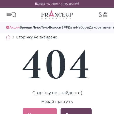
Валізка косметики у подарунок!
Акции
Бренды
Лицо
Тело
Волосы
SPF
Дети
Наборы
Декоративная 
Сторінку не знайдено
404
Сторінку не знайдено :(
Нехай щастить