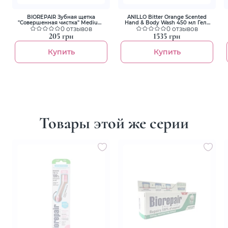
BIOREPAIR Зубная щетка
ANILLO Bitter Orange Scented
"Совершенная чистка" Medium,
Hand & Body Wash 450 мл Гель
для ежедневного ухода
0 отзывов
для рук і тіла
0 отзывов
персиковая
205 грн
1535 грн
Купить
Купить
Товары этой же серии