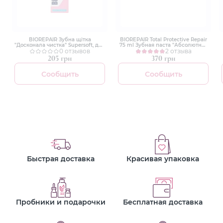
BIOREPAIR Зубна щітка
BIOREPAIR Total Protective Repair
"Досконала чистка" Supersoft, для
75 ml Зубная паста "Абсолютная
захисту ясен рожева
0 отзывов
защита и восстановление"
2 отзыва
205 грн
370 грн
Сообщить
Сообщить
Быстрая доставка
Красивая упаковка
Пробники и подарочки
Бесплатная доставка