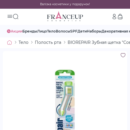
Валізка косметики у подарунок!
Акции
Бренды
Лицо
Тело
Волосы
SPF
Дети
Наборы
Декоративная 
Тело
Полость рта
BIOREPAIR Зубная щетка "Сов