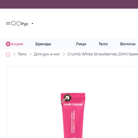
Рус
Акции
Бренды
Лицо
Тело
Волосы
Тело
Для рук и ног
Crumb White Strawberries 20ml Крем