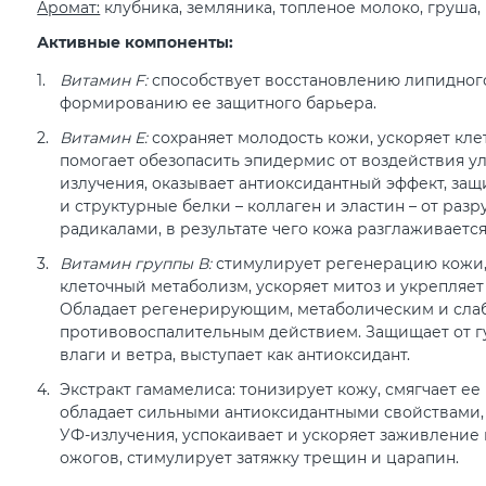
Аромат:
клубника, земляника, топленое молоко, груша, 
Активные компоненты:
Витамин F:
способствует восстановлению липидного
формированию ее защитного барьера.
Витамин Е:
сохраняет молодость кожи, ускоряет кле
помогает обезопасить эпидермис от воздействия у
излучения, оказывает антиоксидантный эффект, за
и структурные белки – коллаген и эластин – от ра
радикалами, в результате чего кожа разглаживается
Витамин группы В:
стимулирует регенерацию кожи,
клеточный метаболизм, ускоряет митоз и укрепляет
Обладает регенерирующим, метаболическим и сл
противовоспалительным действием. Защищает от г
влаги и ветра, выступает как антиоксидант.
Экстракт гамамелиса: тонизирует кожу, смягчает е
обладает сильными антиоксидантными свойствами,
УФ-излучения, успокаивает и ускоряет заживление
ожогов, стимулирует затяжку трещин и царапин.