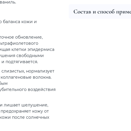
ваниль.
Состав и способ прим
 баланса кожи и
точное обновление,
льтрафиолетового
щищая клетки эпидермиса
зрушения свободными
 и подтягивается.
 слизистых, нормализует
 коллагеновые волокна.
абым
убительного воздействия
е и лишает шелушение,
 предохраняет кожу от
 кожи после солнечных