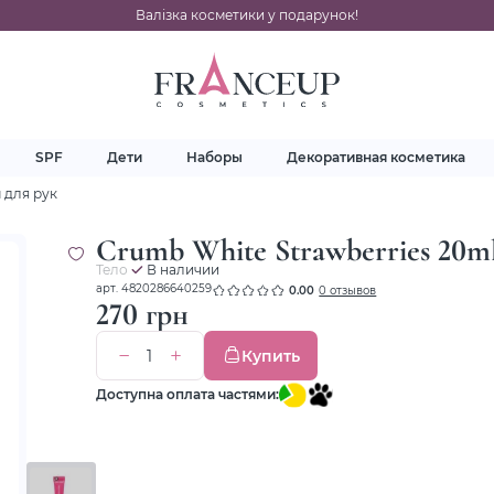
Валізка косметики у подарунок!
SPF
Дети
Наборы
Декоративная косметика
 для рук
Crumb White Strawberries 20m
Тело
В наличии
арт. 4820286640259
0.00
0 отзывов
270 грн
Купить
Доступна оплата частями: