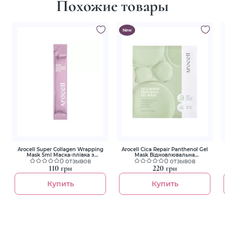
Похожие товары
New
Arocell Super Collagen Wrapping
Arocell Cica Repair Panthenol Gel
Mask 5ml Маска-плівка з
Mask Відновлювальна
колагеном для зволоження та
0 отзывов
гідрогелева маска з екзосомами
0 отзывов
ліфтингу
центели та пантенолом
110 грн
220 грн
Купить
Купить