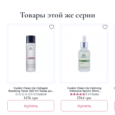
Товары этой же серии
Cuskin Clean-Up Collagen
Cuskin Clean-Up Calming
Boosting Toner 200 ml Тонер для
Intensive Serum 30ml
улучшения упругости
0 отзывов
Успокаивающая сыворотка для
3 отзыва
лица с витамином К
1476 грн
1764 грн
Купить
Купить