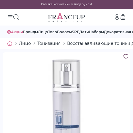
Валізка косметики у подарунок!
Акции
Бренды
Лицо
Тело
Волосы
SPF
Дети
Наборы
Декоративная 
Лицо
Тонизация
Восстанавливающие тоники 