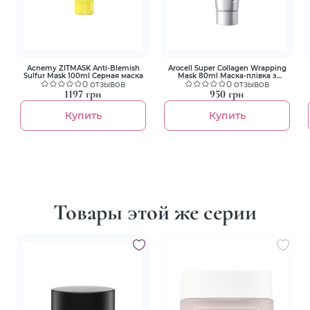
Acnemy ZITMASK Anti-Blemish
Arocell Super Collagen Wrapping
Sulfur Mask 100ml Серная маска
Mask 80ml Маска-плівка з
0 отзывов
колагеном для зволоження та
0 отзывов
ліфтингу
1197 грн
950 грн
Купить
Купить
Товары этой же серии