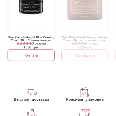
Dear Klairs Midnight Blue Calming
Dear Klairs Maple Energy Infusing
Cream 30ml Успокаивающий
Cream 60g Питательный крем с
ночной крем для лица
3 отзыва
кленовым соком
1 отзыв
1050 грн
1225 грн
Купить
Сообщить
Быстрая доставка
Красивая упаковка