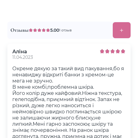
Отзывы
5.00
1 отзыв
Аліна
11.04.2023
Окреме дякую за такий вид пакування,бо я
ненавиджу відкриті банки з кремом-це
мега не зручно.
В мене комбі,проблемна шкіра.
Його колір дуже кайфовий.Ніжна текстура,
гелеподібна, приємний відтінок. Запах не
різкий, дуже легко наноситься і
неймовірно швидко поглинається шкірою
не залишаючи жирного блиску,не
липкий.Мені гарно заспокоює шкіру та
знімає почервоніння. На ранок шкіра
доглянута, пружна, приємна на дотик і має