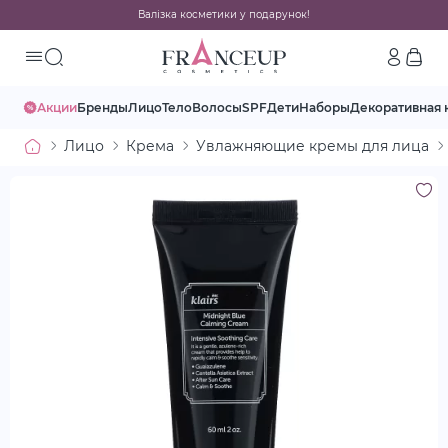
Валізка косметики у подарунок!
Акции
Бренды
Лицо
Тело
Волосы
SPF
Дети
Наборы
Декоративная 
Лицо
Крема
Увлажняющие кремы для лица