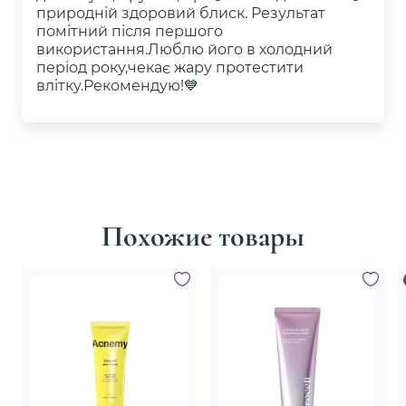
природній здоровий блиск. Результат
помітний після першого
використання.Люблю його в холодний
період року,чекає жару протестити
влітку.Рекомендую!💙
Похожие товары