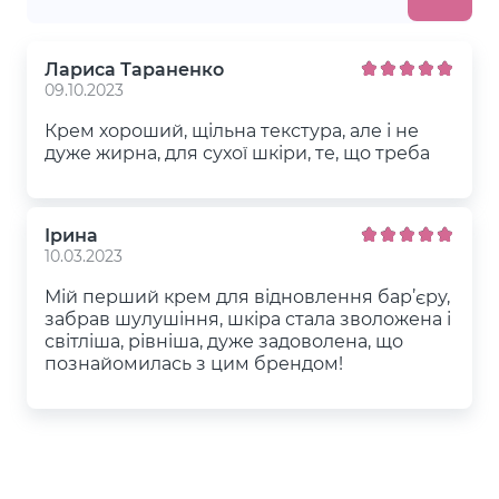
Лариса Тараненко
09.10.2023
Крем хороший, щільна текстура, але і не
дуже жирна, для сухої шкіри, те, що треба
Ірина
10.03.2023
Мій перший крем для відновлення бар’єру,
забрав шулушіння, шкіра стала зволожена і
світліша, рівніша, дуже задоволена, що
познайомилась з цим брендом!