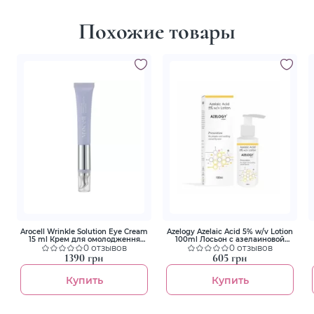
Похожие товары
Arocell Wrinkle Solution Eye Cream
Azelogy Azelaic Acid 5% w/v Lotion
15 ml Крем для омолодження
100ml Лосьон с азелаиновой
шкіри навколо очей з
0 отзывов
кислотой 5%
0 отзывов
ботулінічним поліпептидом та
1390 грн
605 грн
гальванічним підсилювачем-
аплікатором
Купить
Купить