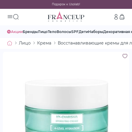
Подарок к Usolab!
Акции
Бренды
Лицо
Тело
Волосы
SPF
Дети
Наборы
Декоративная 
Лицо
Крема
Восстанавливающие кремы для 