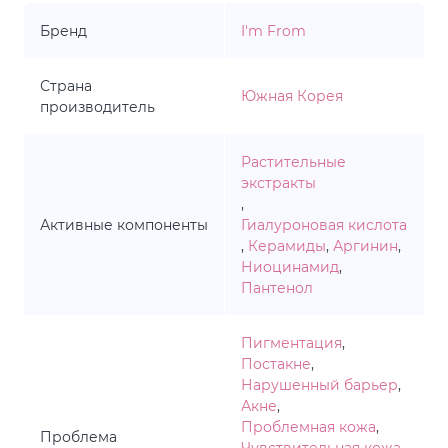
Бренд
I'm From
Страна
Южная Корея
производитель
Растительные
экстракты
,
Активные компоненты
Гиалуроновая кислота
,
Керамиды
,
Аргинин
,
Ниоцинамид
,
Пантенол
Пигментация
,
Постакне
,
Нарушенный барьер
,
Акне
,
Проблемная кожа
,
Проблема
Чувствительная кожа
,