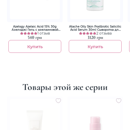
Azelogy Azelaic Acid 15% 30g
Atache Oily Skin Postbiotic Salicilic
Азелоджі Гель с азелаиновой
Acid Serum 30ml Сыворотка для
кислотой 15%
1 отзыв
проблемной кожи с кислотами
2 отзыва
540 грн
3120 грн
Купить
Купить
Товары этой же серии