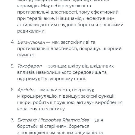
керамідів. Має себорегулюючі та
протизапальні властивості, тому ефективний
при терапії акне. Ніацинамід є ефективним
антиоксидантним і чудово бореться з вільними
радикалами.
Бета-глюкан
— має заспокійливі та
протизапальні властивості, покращує шкірний
імунітет.
Токоферол
— захищає шкіру від шкідливих
впливів навколишнього середовища та
підтримує її у здоровому стані.
Аргінін
— амінокислота, покращує
мікроциркуляцію, підвищує захисні функції
шкіри, робить її пружною, активує вироблення
колагену та еластину.
Екстракт Hippophae Rhamnoides
— для
боротьби зі старінням, бореться
з пошкодженням вільних радикалів та