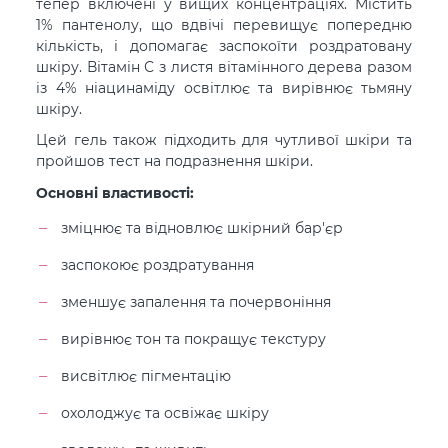
тепер включені у вищих концентраціях. Містить
1% пантенолу, що вдвічі перевищує попередню
кількість, і допомагає заспокоїти роздратовану
шкіру. Вітамін С з листя вітамінного дерева разом
із 4% ніацинаміду освітлює та вирівнює тьмяну
шкіру.
Цей гель також підходить для чутливої ​​шкіри та
пройшов тест на подразнення шкіри.
Основні властивості:
зміцнює та відновлює шкірний бар'єр
заспокоює роздратування
зменшує запалення та почервоніння
вирівнює тон та покращує текстуру
висвітлює пігментацію
охолоджує та освіжає шкіру