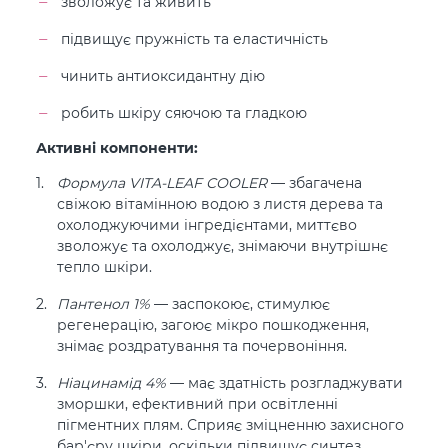
зволожує та живить
підвищує пружність та еластичність
чинить антиоксидантну дію
робить шкіру сяючою та гладкою
Активні компоненти:
Формула VITA-LEAF COOLER
— збагачена
свіжою вітамінною водою з листя дерева та
охолоджуючими інгредієнтами, миттєво
зволожує та охолоджує, знімаючи внутрішнє
тепло шкіри.
Пантенол 1%
— заспокоює, стимулює
регенерацію, загоює мікро пошкодження,
знімає роздратування та почервоніння.
Ніацинамід 4%
— має здатність розгладжувати
зморшки, ефективний при освітленні
пігментних плям. Сприяє зміцненню захисного
бар'єру шкіри, оскільки підвищує синтез