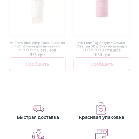
I`m From Rice Whip Facial Cleanser
I'm From Fig Enzyme Powder
150ml Пінка для вмивання
Cleanser 50 g Энзимная пудра
0 отзывов
0 отзывов
925 грн
1050 грн
Сообщить
Сообщить
Быстрая доставка
Красивая упаковка