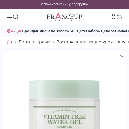
Валізка косметики у подарунок!
Акции
Бренды
Лицо
Тело
Волосы
SPF
Дети
Наборы
Декоративная 
Лицо
Крема
Восстанавливающие кремы для 