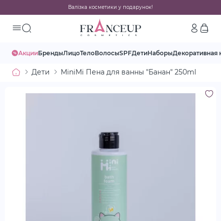
Валізка косметики у подарунок!
Акции
Бренды
Лицо
Тело
Волосы
SPF
Дети
Наборы
Декоративная 
Дети
MiniMi Пена для ванны "Банан" 250ml