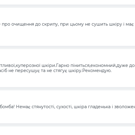
про очищення до скрипу, при цьому не сушить шкіру і має
утливої,куперозної шкіри.Гарно піниться,економний,дуже 
асіб не пересушує та не стягує шкіру.Рекомендую.
бомба! Немає стянутості, сухості, шкіра гладенька і зволо