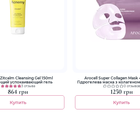
itcalm Cleansing Gel 150ml
Arocell Super Collagen Mask 4
щий успокаивающий гель
Гідрогелева маска з колагеном
для ліфтингу та зволо
3 отзыва
0 отзывов
864 грн
1250 грн
Купить
Купить