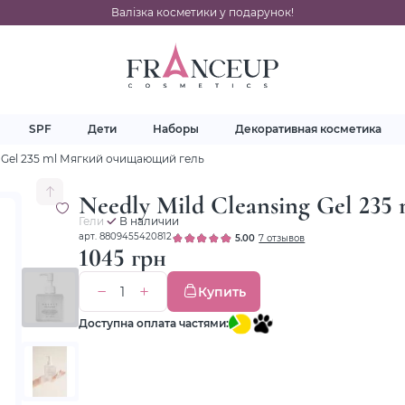
Валізка косметики у подарунок!
SPF
Дети
Наборы
Декоративная косметика
g Gel 235 ml Мягкий очищающий гель
Needly Mild Cleansing Gel 23
Гели
В наличии
арт. 8809455420812
5.00
7 отзывов
1045 грн
Купить
Доступна оплата частями: