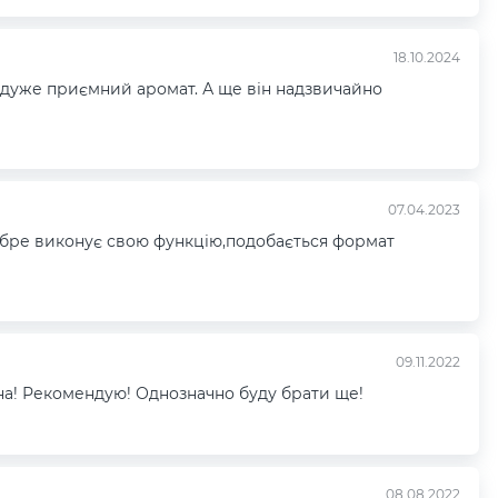
18.10.2024
 дуже приємний аромат. А ще він надзвичайно
07.04.2023
добре виконує свою функцію,подобається формат
09.11.2022
жена! Рекомендую! Однозначно буду брати ще!
08.08.2022