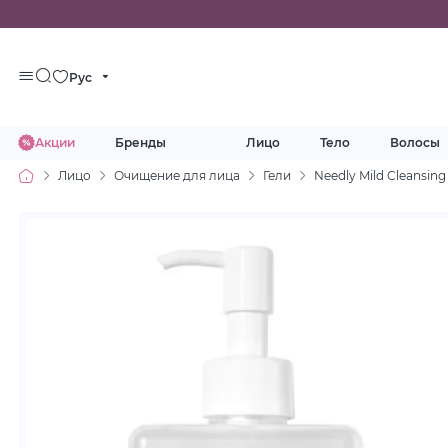
Рус
Акции
Бренды
Лицо
Тело
Волосы
Лицо
Очищение для лица
Гели
Needly Mild Cleansin