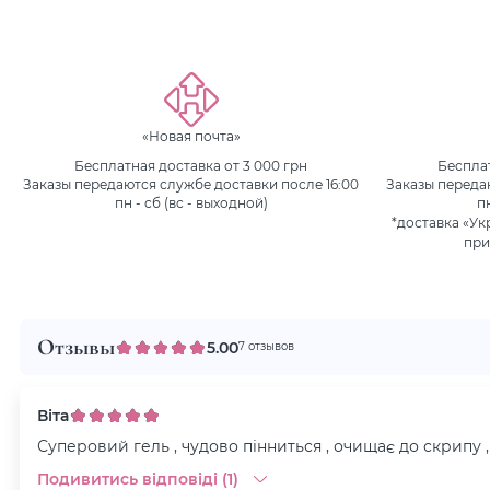
«Новая почта»
Бесплатная доставка от 3 000 грн
Бесплат
Заказы передаются службе доставки после 16:00
Заказы переда
пн - сб (вс - выходной)
п
*доставка «Ук
при
Отзывы
5.00
7 отзывов
Віта
Суперовий гель , чудово пінниться , очищає до скрипу ,
Подивитись відповіді (1)