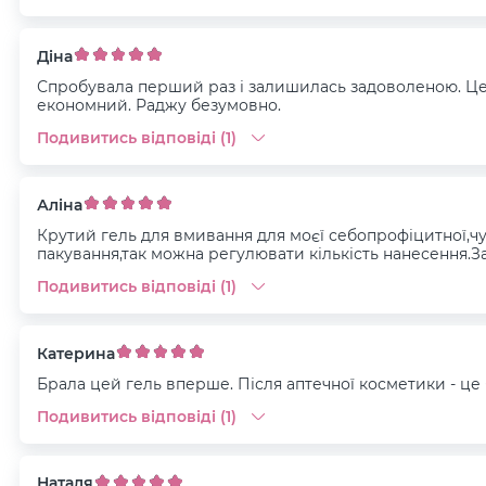
Діна
Спробувала перший раз і залишилась задоволеною. Це 
економний. Раджу безумовно.
Подивитись відповіді (1)
Аліна
Крутий гель для вмивання для моєї себопрофіцитної,ч
пакування,так можна регулювати кількість нанесення.З
Подивитись відповіді (1)
Катерина
Брала цей гель вперше. Після аптечної косметики - це 
Подивитись відповіді (1)
Наталя