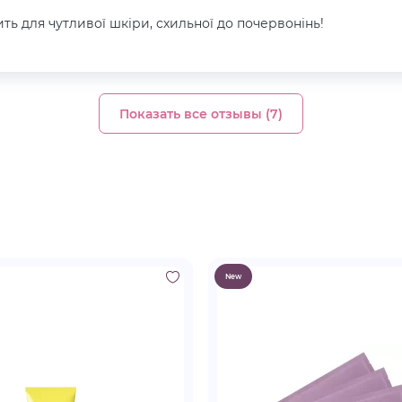
ь для чутливої шкіри, схильної до почервонінь!
Показать все отзывы (7)
New