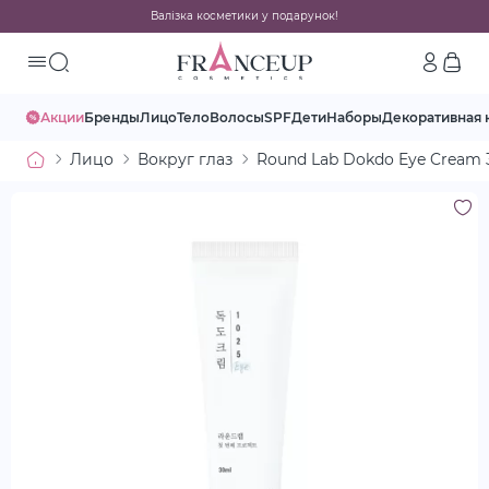
Валізка косметики у подарунок!
Акции
Бренды
Лицо
Тело
Волосы
SPF
Дети
Наборы
Декоративная 
Лицо
Вокруг глаз
Round Lab Dokdo Eye Cream