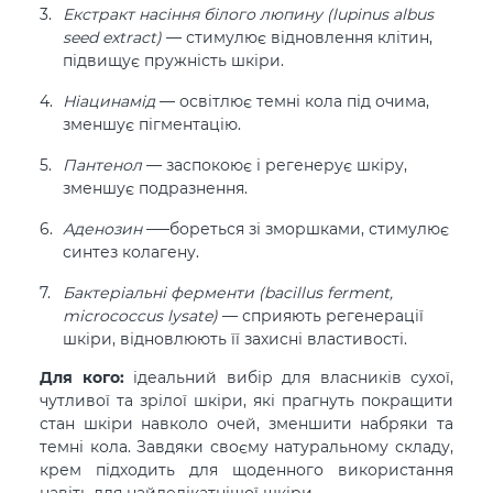
Екстракт насіння білого люпину (lupinus albus
seed extract)
— стимулює відновлення клітин,
підвищує пружність шкіри.
Ніацинамід
— освітлює темні кола під очима,
зменшує пігментацію.
Пантенол
— заспокоює і регенерує шкіру,
зменшує подразнення.
Аденозин
–—бореться зі зморшками, стимулює
синтез колагену.
Бактеріальні ферменти (bacillus ferment,
micrococcus lysate)
— сприяють регенерації
шкіри, відновлюють її захисні властивості.
Для кого:
ідеальний вибір для власників сухої,
чутливої та зрілої шкіри, які прагнуть покращити
стан шкіри навколо очей, зменшити набряки та
темні кола. Завдяки своєму натуральному складу,
крем підходить для щоденного використання
навіть для найделікатнішої шкіри.