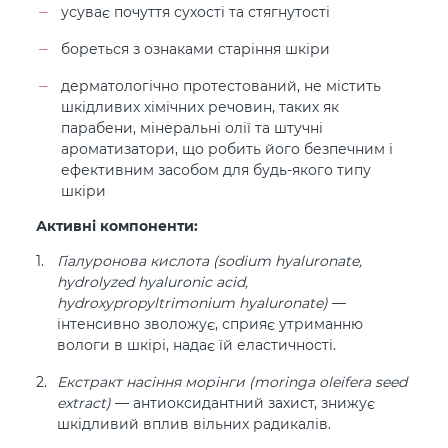
усуває почуття сухості та стягнутості
бореться з ознаками старіння шкіри
дерматологічно протестований, не містить
шкідливих хімічних речовин, таких як
парабени, мінеральні олії та штучні
ароматизатори, що робить його безпечним і
ефективним засобом для будь-якого типу
шкіри
Активні компоненти:
Гіалуронова кислота (sodium hyaluronate,
hydrolyzed hyaluronic acid,
hydroxypropyltrimonium hyaluronate)
—
інтенсивно зволожує, сприяє утриманню
вологи в шкірі, надає їй еластичності.
Екстракт насіння морінги (moringa oleifera seed
extract)
— антиоксидантний захист, знижує
шкідливий вплив вільних радикалів.