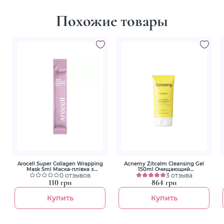
Похожие товары
Arocell Super Collagen Wrapping
Acnemy Zitcalm Cleansing Gel
Mask 5ml Маска-плівка з
150ml Очищающий
колагеном для зволоження та
0 отзывов
успокаивающий гель
3 отзыва
ліфтингу
110 грн
864 грн
Купить
Купить