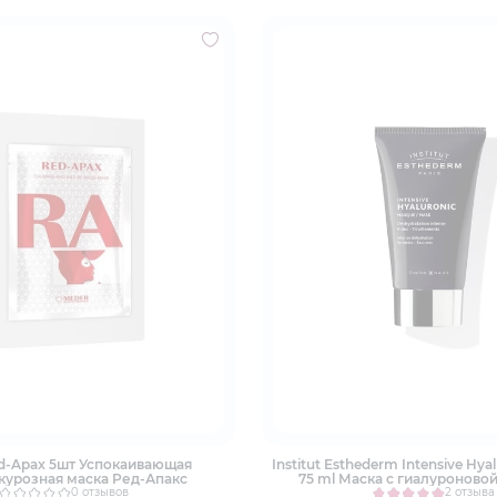
d-Apax 5шт Успокаивающая
Institut Esthederm Intensive Hya
курозная маска Ред-Апакс
75 ml Маска с гиалуроново
0 отзывов
2 отзыва