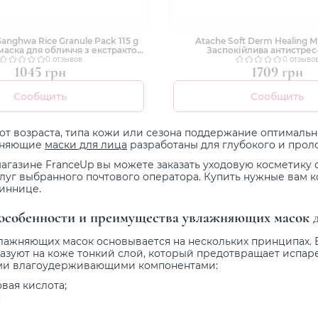
Ganghwa Rice Granule Pack 115 g
Atache Soft Derm Healing M
аска для обличчя з екстрактом
Заспокійлива антистрес
рису
0 отзывов
0 отзыво
1045 грн
1709 грн
Сообщить
Сообщить
от возраста, типа кожи или сезона поддержание оптимальн
ажняющие
маски для лица
разработаны для глубокого и про
агазине FranceUp вы можете заказать уходовую косметику с
слуг выбранного почтового оператора. Купить нужные вам 
Виннице.
особенности и преимущества увлажняющих масок д
лажняющих масок основывается на нескольких принципах. 
азуют на коже тонкий слой, который предотвращает испаре
ми влагоудерживающими компонентами:
вая кислота;
;