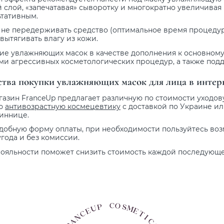
слой, «запечатавая» сыворотку и многократно увеличивая г
ьтативным.
не передерживать средство (оптимальное время процедуры 
 вытягивать влагу из кожи.
е увлажняющих масок в качестве дополнения к основному 
ми агрессивных косметологических процедур, а также под
ва покупки увлажняющих масок для лица в интер
газин FranceUp предлагает различную по стоимости уходов
ую
антивозрастную космецевтику
с доставкой по Украине ил
Виннице.
добную форму оплаты, при необходимости пользуйтесь воз
года и без комиссии.
ояльности поможет снизить стоимость каждой последующей