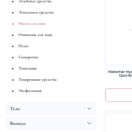
Лечебные средства
Локальные средства
Маски для лица
Очищение для лица
Педы
Сыворотки
Тонизация
Histomer Hyd
12ml 
Тонирующие средства
Эксфолиация
Тело
Волосы