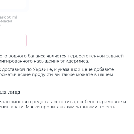
ask 50 ml
-маска
в
ого водного баланса является первостепенной задачей
лонгированного насыщения эпидермиса.
 доставкой по Украине, к указанной цене добавьте
косметические продукты вы также можете в нашем
ля лица
Большинство средств такого типа, особенно кремовые и
ние влаги. Маски пропитаны хумектантами, то есть