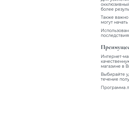
окклюзивный 
более резул
Также важно 
могут начать
Использовани
последствия
Преимущест
Интернет-ма
качественн
магазине в 
Выбирайте у
течение полу
Программа л