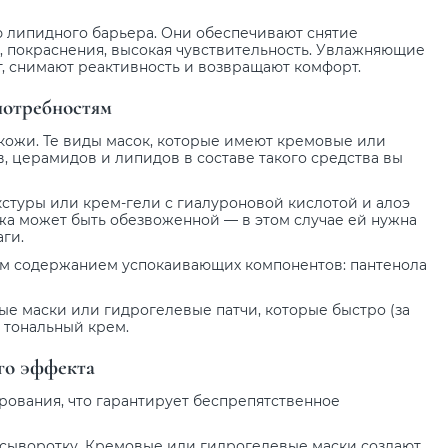
 липидного барьера. Они обеспечивают снятие
ь, покраснения, высокая чувствительность. Увлажняющие
т, снимают реактивность и возвращают комфорт.
потребностям
кожи. Те виды масок, которые имеют кремовые или
, церамидов и липидов в составе такого средства вы
стуры или крем-гели с гиалуроновой кислотой и алоэ
ожа может быть обезвоженной — в этом случае ей нужна
ги.
ким содержанием успокаивающих компонентов: пантенола
е маски или гидрогелевые патчи, которые быстро (за
д тональный крем.
го эффекта
рования, что гарантирует беспрепятственное
 сыворотку. Кремовые или гидрогелевые маски создают