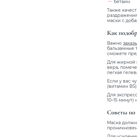
бетаин.
Также качес
раздражения 
маски с доб
Как подоб
Важно
заказ
бальзамные т
сможете пре
Для жирной 
вера, помече
легкая гелев
Если у вас 
(витамин B5)
Для экспрес
10–15 минут)
Советы по
Маска должн
проникновен
Для усилени