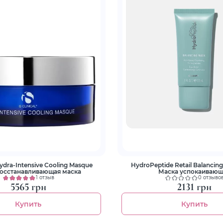
 Hydra-Intensive Cooling Masque
HydroPeptide Retail Balancin
Восстанавливающая маска
Маска успокаивающ
1 отзыв
0 отзыво
5565 грн
2131 грн
Купить
Купить