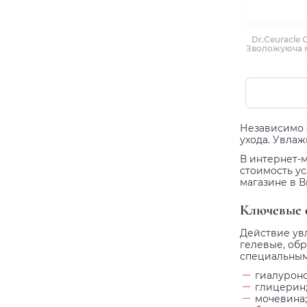
Dr.Ceuracle 
Зволожуюча м
Независимо 
ухода. Увл
В интернет-м
стоимость у
магазине в 
Ключевые 
Действие ув
гелевые, обр
специальны
гиалуроно
глицерин
мочевина;