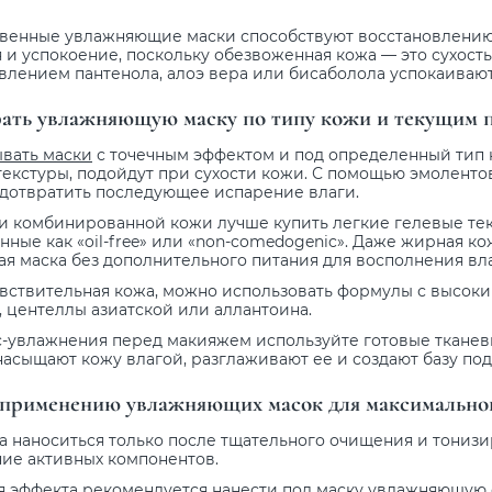
твенные увлажняющие маски способствуют восстановлению
и успокоение, поскольку обезвоженная кожа — это сухост
авлением пантенола, алоэ вера или бисаболола успокаиваю
рать увлажняющую маску по типу кожи и текущим 
ывать маски
с точечным эффектом и под определенный тип 
екстуры, подойдут при сухости кожи. С помощью эмолентов
дотвратить последующее испарение влаги.
и комбинированной кожи лучше купить легкие гелевые тек
нные как «oil-free» или «non-comedogenic». Даже жирная к
ая маска без дополнительного питания для восполнения вла
чувствительная кожа, можно использовать формулы с высо
, центеллы азиатской или аллантоина.
с-увлажнения перед макияжем используйте готовые тканевы
 насыщают кожу влагой, разглаживают ее и создают базу по
 применению увлажняющих масок для максимально
а наноситься только после тщательного очищения и тонизи
ие активных компонентов.
я эффекта рекомендуется нанести под маску увлажняющую