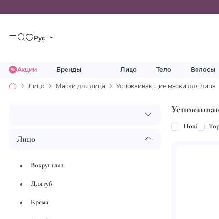
Рус
Акции
Бренды
Лицо
Тело
Волосы
Лицо
Маски для лица
Успокаивающие маски для лица
Успокаива
Нові
To
Лицо
Вокруг глаз
Для губ
Крема