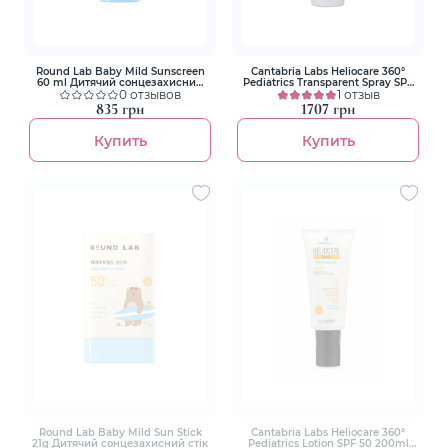
Round Lab Baby Mild Sunscreen
Cantabria Labs Heliocare 360°
60 ml Дитячий сонцезахисний
Pediatrics Transparent Spray SPF
крем
0 отзывов
50+ 200 ml Детский
1 отзыв
солнцезащитный спрей
835 грн
1707 грн
Купить
Купить
Round Lab Baby Mild Sun Stick
Cantabria Labs Heliocare 360°
21g Дитячий сонцезахисний стік
Pediatrics Lotion SPF 50 200ml