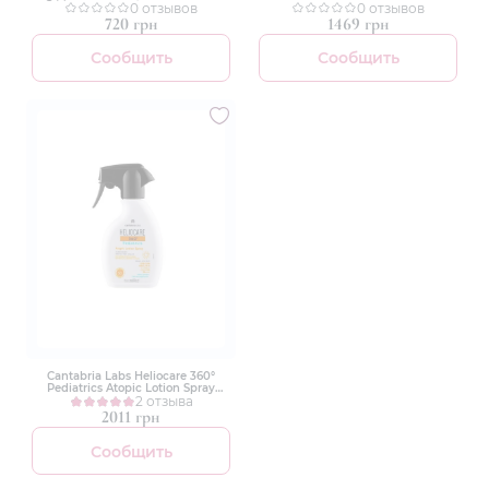
0 отзывов
Детский солнцезащитный
0 отзывов
лосьон
720 грн
1469 грн
Сообщить
Сообщить
Cantabria Labs Heliocare 360°
Pediatrics Atopic Lotion Spray
SPF50 250ml Детский лосьон для
2 отзыва
атопической кожи
2011 грн
Сообщить