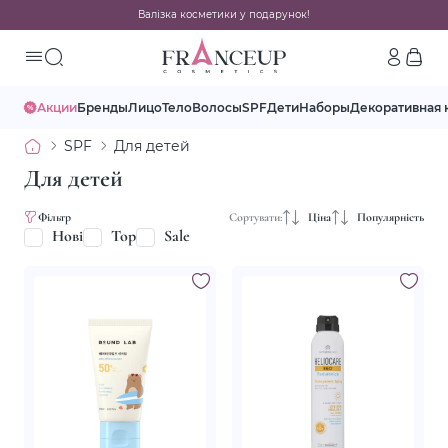
Валізка косметики у подарунок!
Акции
Бренды
Лицо
Тело
Волосы
SPF
Дети
Наборы
Декоративная 
SPF
Для детей
Для детей
Фільтр
Сортувати:
Ціна
Популярність
Нові
Top
Sale