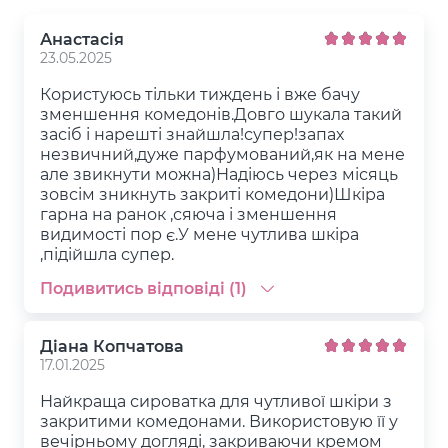
Анастасія
23.05.2025
Користуюсь тільки тиждень і вже бачу
зменшення комедонів.Довго шукала такий
засіб і нарешті знайшла!супер!запах
незвичний,дуже парфумований,як на мене
але звикнути можна)Надіюсь через місяць
зовсім зникнуть закриті комедони)Шкіра
гарна на ранок ,сяюча і зменшення
видимості пор є.У мене чутлива шкіра
,підійшла супер.
Подивитись відповіді (1)
Діана Копчатова
17.01.2025
Найкраща сироватка для чутливої шкіри з
закритими комедонами. Використовую її у
вечірньому догляді, закриваючи кремом