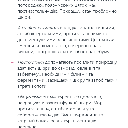
попереджає появу чорних цяток, має
протизапальну дію. Покращує стан проблемної
шкіри.
Азелаїнова кислота
володіє кератолітичними,
антибактеріальними, протизапальними та
депігментуючими властивостями. Допомагає
зменшити пігментацію, почервоніння та
висипи, контролювати вироблення себуму.
Постбіотики
допомагають посилити природну
здатність шкіри до самовідновлення та
забезпечує необхідними білками та
ферментами , захищаючи шкіру та запобігаючи
втраті вологи.
Ніацинамід
стимулює синтез церамідів,
покращуючи захисні функції шкіри. Має
протизапальну, антибактеріальну та
себорегулюючу дію. Зменшує висипи та
жирний блиск, освітлює пігментацію і
постакне.