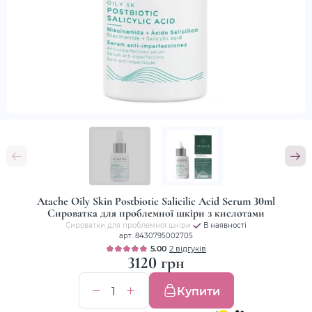
Atache Oily Skin Postbiotic Salicilic Acid Serum 30ml
Cироватка для проблемної шкіри з кислотами
Сироватки для проблемної шкіри
В наявності
арт. 8430795002705
5.00
2 відгуків
3120 грн
Купити