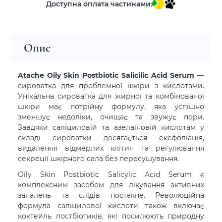
Доступна оплата частинами:
Опис
Atache Oily Skin Postbiotic Salicilic Acid Serum
—
сироватка для проблемної шкіри з кислотами.
Унікальна сироватка для жирної та комбінованої
шкіри має потрійну формулу, яка успішно
зменшує недоліки, очищає та звужує пори.
Завдяки саліциловій та азелаїновій кислотам у
складі сироватки досягається ексфоліація,
видалення відмерлих клітин та регулювання
секреції шкірного сала без пересушування.
Oily Skin Postbiotic Salicylic Acid Serum є
комплексним засобом для лікування активних
запалень та слідів постакне. Революційна
формула саліцилової кислоти також включає
коктейль постбіотиків, які посилюють природну