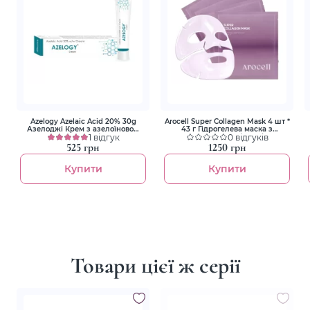
Azelogy Azelaic Acid 20% 30g
Arocell Super Collagen Mask 4 шт *
Азелоджі Крем з азелоїновою
43 г Гідрогелева маска з
кислотою 20%
1 відгук
колагеном і пептидами для
0 відгуків
ліфтингу та зволоження
525 грн
1250 грн
Купити
Купити
Товари цієї ж серії