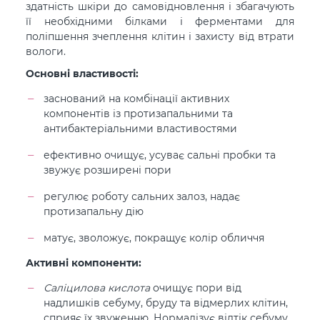
здатність шкіри до самовідновлення і збагачують
її необхідними білками і ферментами для
поліпшення зчеплення клітин і захисту від втрати
вологи.
Основні властивості:
заснований на комбінації активних
компонентів із протизапальними та
антибактеріальними властивостями
ефективно очищує, усуває сальні пробки та
звужує розширені пори
регулює роботу сальних залоз, надає
протизапальну дію
матує, зволожує, покращує колір обличчя
Активні компоненти:
Саліцилова кислота
очищує пори від
надлишків себуму, бруду та відмерлих клітин,
сприяє їх звуженню. Нормалізує відтік себуму,