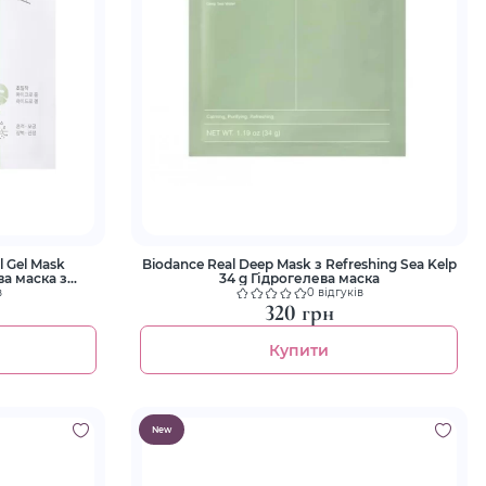
l Gel Mask
Biodance Real Deep Mask з Refreshing Sea Kelp
а маска з
34 g Гідрогелева маска
антенолом
в
0 відгуків
320 грн
Купити
New