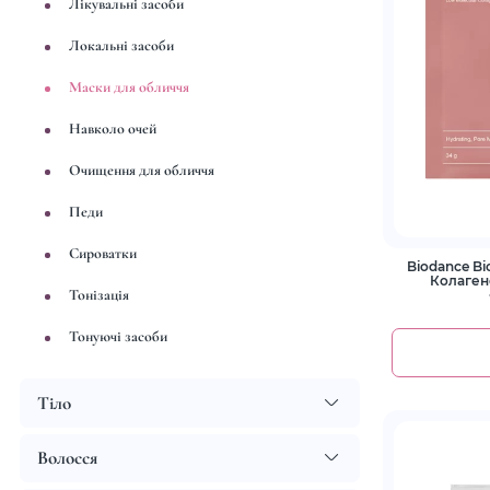
Лікувальні засоби
Локальні засоби
Маски для обличчя
Навколо очей
Очищення для обличчя
Педи
Сироватки
Biodance Bi
Колаген
Тонізація
гл
Тонуючі засоби
Тіло
Волосся