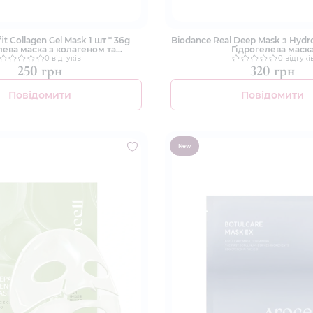
it Collagen Gel Mask 1 шт * 36g
Biodance Real Deep Mask з Hydro
лева маска з колагеном та
Гідрогелева маск
ретинолом
0 відгуків
0 відгукі
250 грн
320 грн
Повідомити
Повідомити
New