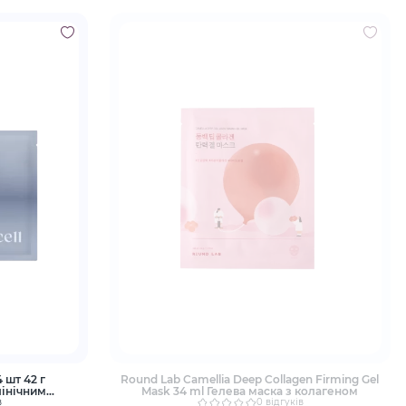
4 шт 42 г
Round Lab Camellia Deep Collagen Firming Gel
лінічним
Mask 34 ml Гелева маска з колагеном
геном
в
0 відгуків