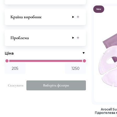
New
Країна виробник
Проблема
Ціна
Скасувати
Виберіть фільтри
Arocell Su
Гідрогелева 
для 