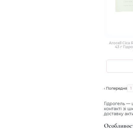
Arocell Cica 
43 г Гідр
пептидами 
‹ Попередня
1
Гідрогель — 
контакті зі 
доставку акт
Особливост