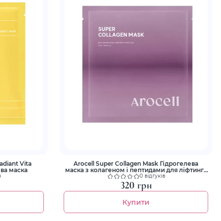
diant Vita
Arocell Super Collagen Mask Гідрогелева
ева маска
маска з колагеном і пептидами для ліфтингу
та зволоження
в
0 відгуків
320 грн
Купити