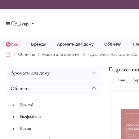
Укр
Акції
Бренди
Аромати для дому
Обличчя
Тіл
Обличчя
Маски для обличчя
Гідрогелеві маски для об
Гідрогелев
Аромати для дому
Нові
To
Обличчя
Для губ
Ексфоліація
Креми