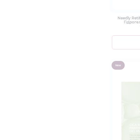
Needly Retif
Гідроге
New