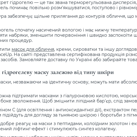
рет гідрогелю — це так звана терморегульована дисперсія, 
гель починає повільно розм'якшуватися, поступово і рівном
ура забезпечує щільне прилягання до контурів обличчя, що м
рогель спочатку насичений вологою і має нижчу температуру
яти набряки, зменшити почервоніння і швидко заспокоїти шк
чних процедур.
 типи
масок для обличчя
, креми, сироватки та іншу доглядо
nceUp. На сайті представлена сертифікована продукція різно
засобів. Замовляйте доставку по Україні або забирайте това
 гідрогелеву маску залежно від типу шкіри
маски, незважаючи на ідентичну основу, можуть мати абсолютн
.
ожна підтримати масками з гіалуроновою кислотою, морськ
ибоке зволоження. Щоб зміцнити ліпідний бар'єр, слід замо
іном С (для освітлення і антиоксидантної дії), екстрактом п
 підійдуть для догляду за тьмяною шкірою і боротьби з пігм
 добре реагує на маски з пептидами, колоїдним золотом і екс
ний ліфтинг-ефект і стимулюють синтез колагену.