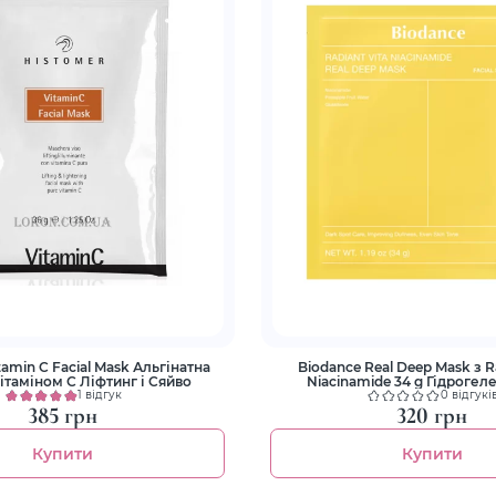
tamin C Facial Mask Альгінатна
Biodance Real Deep Mask з Ra
вітаміном С Ліфтинг і Сяйво
Niacinamide 34 g Гідрогел
1 відгук
0 відгукі
385 грн
320 грн
Купити
Купити