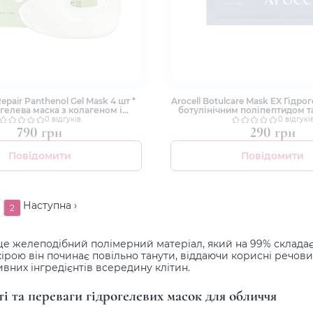
Repair Panthenol Gel Mask 4 шт *
Arocell Botulcare Mask EX Гідро
огелева маска з колагеном і
ботулінічним поліпептидом т
для ліфтингу та зволоження
0 відгуків
0 відгукі
790 грн
290 грн
Повідомити
Повідомити
Наступна ›
2
це желеподібний полімерний матеріал, який на 99% склада
шкірою він починає повільно танути, віддаючи корисні речо
ивних інгредієнтів всередину клітин.
і та переваги гідрогелевих масок для обличчя