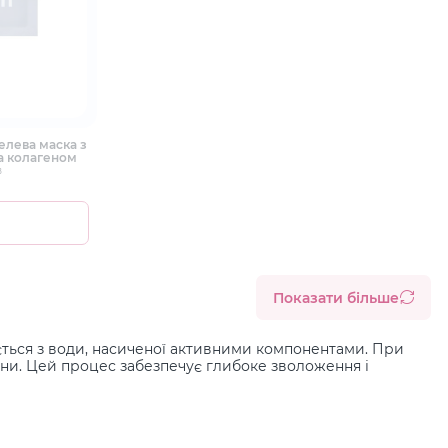
гелева маска з
а колагеном
в
Показати більше
ється з води, насиченої активними компонентами. При
вини. Цей процес забезпечує глибоке зволоження і