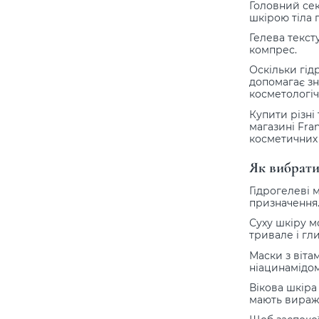
Головний сек
шкірою тіла 
Гелева текст
компрес.
Оскільки гід
допомагає зн
косметологі
Купити різні
магазині Fra
косметичних 
Як вибрати
Гідрогелеві 
призначення
Суху шкіру м
тривале і гл
Маски з вітам
ніацинамідом
Вікова шкіра
мають вираже