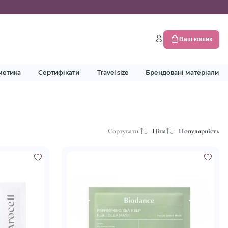
Ваш кошик
метика
Сертифікати
Travel size
Брендовані матеріали
Сортувати:
Ціна
Популярність