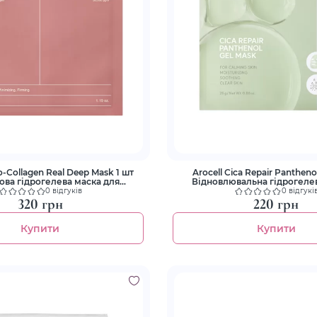
o-Collagen Real Deep Mask 1 шт
Arocell Cica Repair Pantheno
ова гідрогелева маска для
Відновлювальна гідрогелев
ибокого зволоження
екзосомами центели та п
0 відгуків
0 відгукі
320 грн
220 грн
Купити
Купити