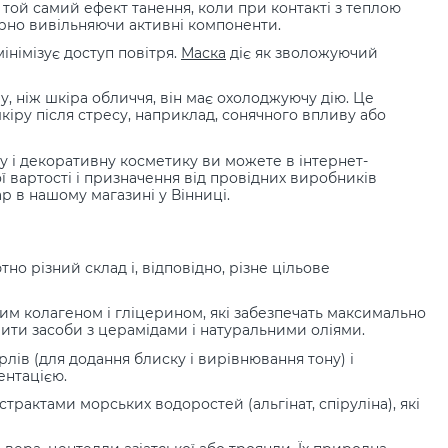
той самий ефект танення, коли при контакті з теплою
ірно вивільняючи активні компоненти.
інімізує доступ повітря.
Маска
діє як зволожуючий
, ніж шкіра обличчя, він має охолоджуючу дію. Це
іру після стресу, наприклад, сонячного впливу або
ву і декоративну косметику ви можете в інтернет-
ї вартості і призначення від провідних виробників
р в нашому магазині у Вінниці.
о різний склад і, відповідно, різне цільове
им колагеном і гліцерином, які забезпечать максимально
вити засоби з церамідами і натуральними оліями.
ерлів (для додання блиску і вирівнювання тону) і
ентацією.
трактами морських водоростей (альгінат, спіруліна), які