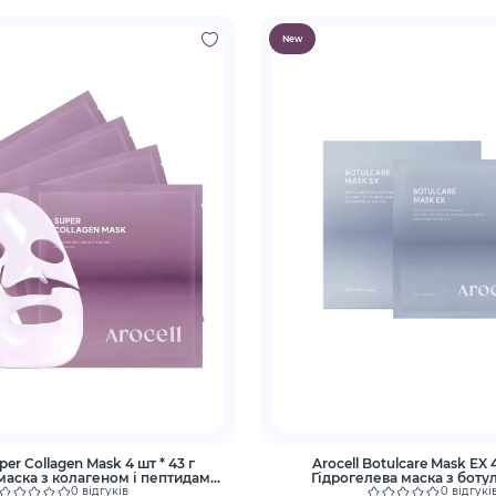
New
per Collagen Mask 4 шт * 43 г
Arocell Botulcare Mask EX 
маска з колагеном і пептидами
Гідрогелева маска з боту
ліфтингу та зволоження
поліпептидом та кола
0 відгуків
0 відгукі