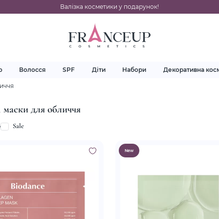
Валізка косметики у подарунок!
о
Волосся
SPF
Діти
Набори
Декоративна кос
личчя
і маски для обличчя
p
Sale
New