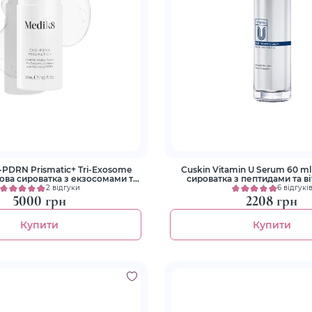
-PDRN Prismatic+ Tri-Exosome
Cuskin Vitamin U Serum 60 ml
ова cироватка з екзосомами та
сироватка з пептидами та в
PDRN
2 відгуки
6 відгукі
5000 грн
2208 грн
Купити
Купити