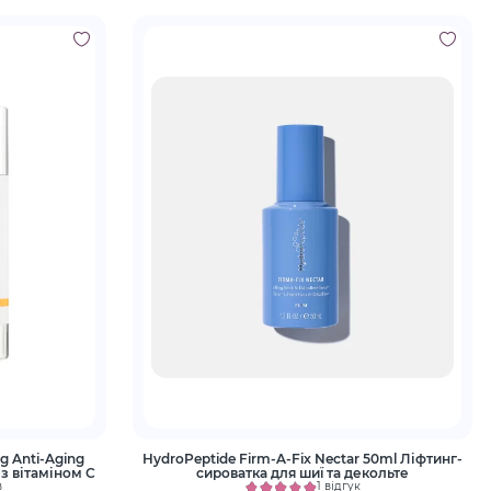
ng Anti-Aging
HydroPeptide Firm-A-Fix Nectar 50ml Ліфтинг-
 з вітаміном С
сироватка для шиї та декольте
в
1 відгук