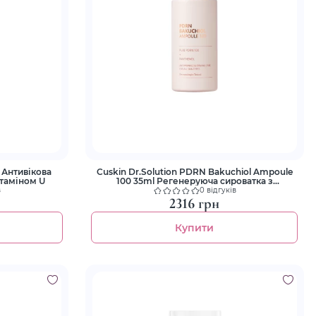
 Антивікова
Cuskin Dr.Solution PDRN Bakuchiol Ampoule
ітаміном U
100 35ml Регенеруюча сироватка з
полінуклеотидами та бакучіолом
в
0 відгуків
2316 грн
Купити