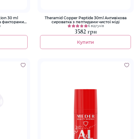
ion 30 ml
Theramid Copper Peptide 30ml Антивікова
та факторами
сироватка з пептидами чистої міді
в
6 відгуків
3582 грн
Купити