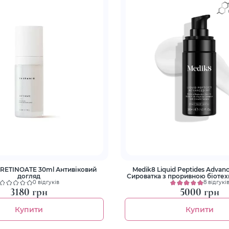
-RETINOATE 30ml Антивіковий
Medik8 Liquid Peptides Advan
догляд
Сироватка з проривною біотех
боротьби з ознаками старі
0 відгуків
8 відгукі
3180 грн
5000 грн
Купити
Купити