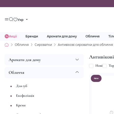
Укр
Акції
Бренди
Аромати для дому
Обличчя
Тіл
Обличчя
Сироватки
Антивікові сироватки для обличчя
Антивікові
Аромати для дому
Нові
To
Обличчя
New
Для губ
Ексфоліація
Креми