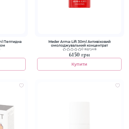
0ml Пептидна
Meder Arma-Lift 30ml Антивіковий
лом
омолоджувальний концентрат
в
0 відгуків
6150 грн
Купити