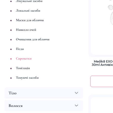
Лікувальні засоби
Локальні засоби
Маски для обличчя
Навколо очей
Очищення для обличчя
Педи
Сироватки
Medik8 EXO
30ml Антивік
Тонізація
Тонуючі засоби
Тіло
Волосся