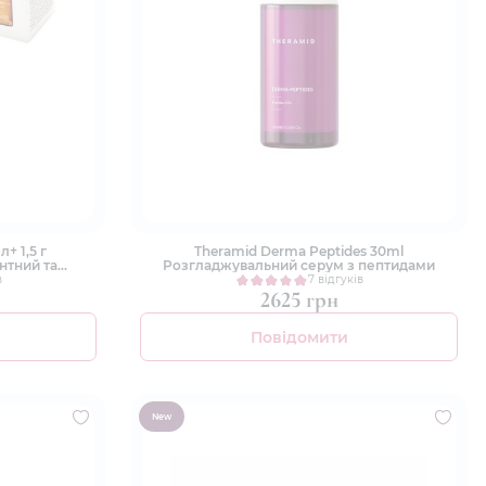
л+ 1,5 г
Theramid Derma Peptides 30ml
нтний та
Розгладжувальний серум з пептидами
ір
в
7 відгуків
2625 грн
Повідомити
New