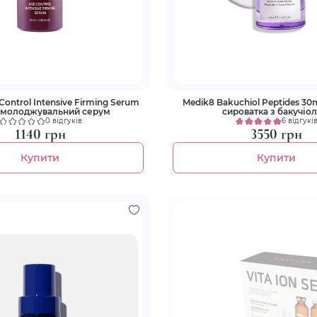
Control Intensive Firming Serum
Medik8 Bakuchiol Peptides 3
Омолоджувальний серум
сироватка з бакучіо
0 відгуків
6 відгукі
1140 грн
3550 грн
Купити
Купити