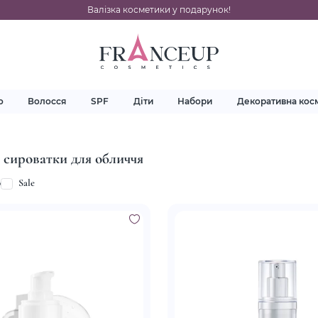
Валізка косметики у подарунок!
о
Волосся
SPF
Діти
Набори
Декоративна кос
 сироватки для обличчя
p
Sale