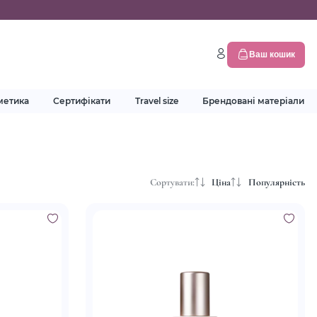
Ваш кошик
метика
Сертифікати
Travel size
Брендовані матеріали
Сортувати:
Ціна
Популярність