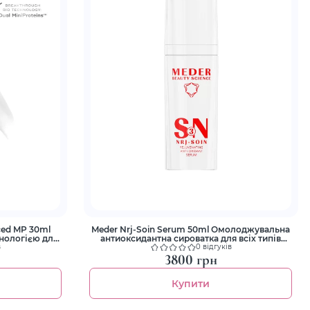
ced MP 30ml
Meder Nrj-Soin Serum 50ml Oмолоджувальна
нологією для
антиоксидантна сироватка для всіх типів
ння шкіри
шкіри Енерджи-Суан
в
0 відгуків
3800 грн
Купити