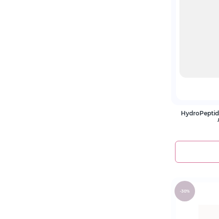
HydroPepti
-30%