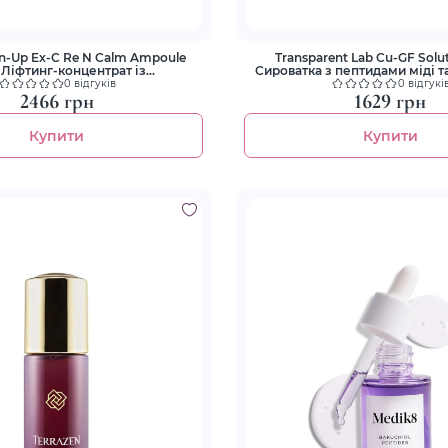
an-Up Ex-C Re N Calm Ampoule
Transparent Lab Cu-GF Solut
 Ліфтинг-концентрат із
Сироватка з пептидами міді 
полінуклеотидами
росту
0 відгуків
0 відгукі
2466 грн
1629 грн
Купити
Купити