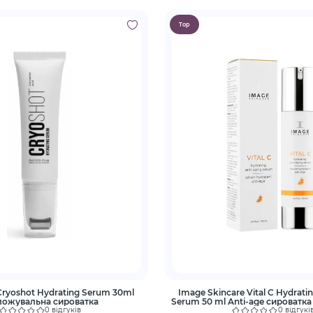
Top
Cryoshot Hydrating Serum 30ml
Image Skincare Vital C Hydrati
ложувальна сироватка
Serum 50 ml Anti-age сироватка
0 відгуків
0 відгукі