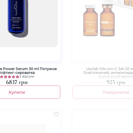
de Power Serum 30 ml Потужна
Usolab Vita Ion-C Set 20 м
ліфтинг-сироватка
Освітлюючий, антиоксида
омолоджуючий наб
2 відгуки
0 відгукі
6837 грн
925 грн
Купити
Повідомити