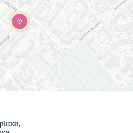
рінки,
ки,