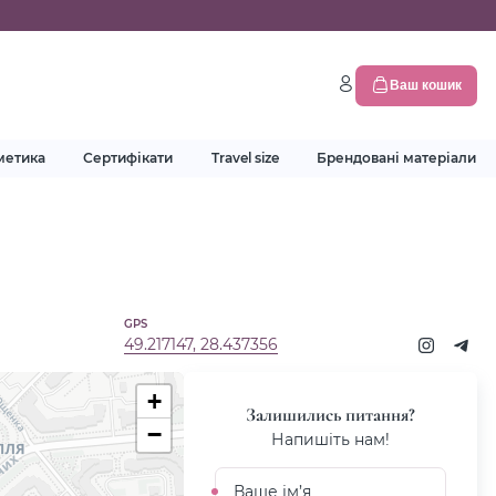
Ваш кошик
метика
Сертифікати
Travel size
Брендовані матеріали
GPS
49.217147, 28.437356
+
Залишились питання?
−
Напишіть нам!
Ваше
ім’я