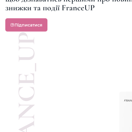
знижки та події FranceUP
Підписатися
@FRANCE_UP