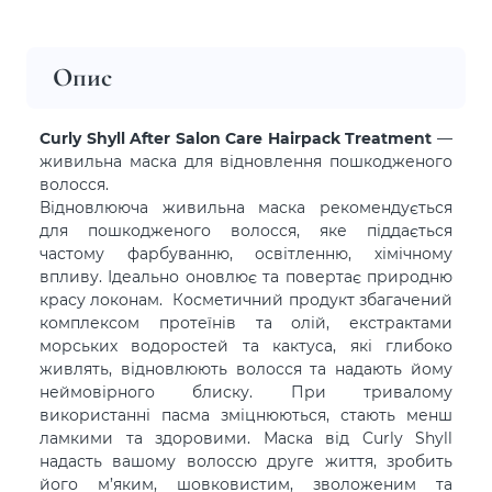
Опис
Curly Shyll After Salon Care Hairpack Treatment
—
живильна маска для відновлення пошкодженого
волосся.
Відновлююча живильна маска рекомендується
для пошкодженого волосся, яке піддається
частому фарбуванню, освітленню, хімічному
впливу. Ідеально оновлює та повертає природню
красу локонам. Косметичний продукт збагачений
комплексом протеїнів та олій, екстрактами
морських водоростей та кактуса, які глибоко
живлять, відновлюють волосся та надають йому
неймовірного блиску. При тривалому
використанні пасма зміцнюються, стають менш
ламкими та здоровими. Маска від Curly Shyll
надасть вашому волоссю друге життя, зробить
його м’яким, шовковистим, зволоженим та