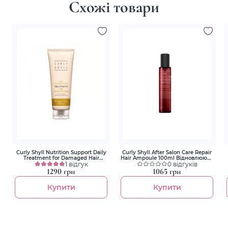
Схожі товари
Curly Shyll Nutrition Support Daily
Curly Shyll After Salon Care Repair
Treatment for Damaged Hair
Hair Ampoule 100ml Відновлююча
250ml Маска-кондиціонер для
1 відгук
ампула для дуже пошкодженого
0 відгуків
пошкодженого волосся для
волосся
1290 грн
1065 грн
щоденного використання
Купити
Купити