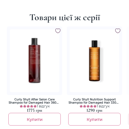
Товари цієї ж серії
Curly Shyll After Salon Care
Curly Shyll Nutrition Support
Shampoo for Damaged Hair 360ml
Shampoo for Damaged Hair 330ml
Відновлюючий шампунь для
1 відгук
Відновлюючий живильний
1 відгук
дуже пошкодженого волосся
шампунь
1775 грн
1290 грн
Купити
Купити