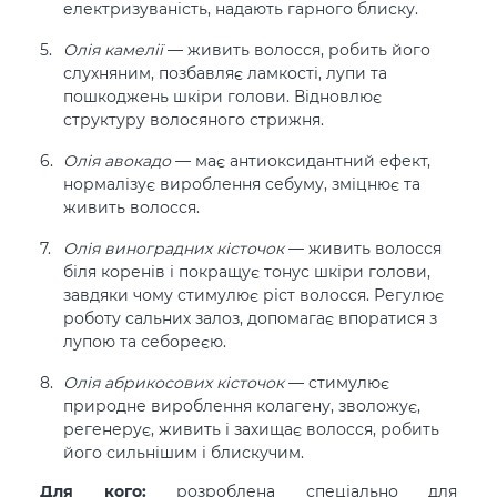
електризуваність, надають гарного блиску.
Олія камелії
— живить волосся, робить його
слухняним, позбавляє ламкості, лупи та
пошкоджень шкіри голови. Відновлює
структуру волосяного стрижня.
Олія авокадо
— має антиоксидантний ефект,
нормалізує вироблення себуму, зміцнює та
живить волосся.
Олія виноградних кісточок
— живить волосся
біля коренів і покращує тонус шкіри голови,
завдяки чому стимулює ріст волосся. Регулює
роботу сальних залоз, допомагає впоратися з
лупою та себореєю.
Олія абрикосових кісточок
— стимулює
природне вироблення колагену, зволожує,
регенерує, живить і захищає волосся, робить
його сильнішим і блискучим.
Для кого:
розроблена спеціально для