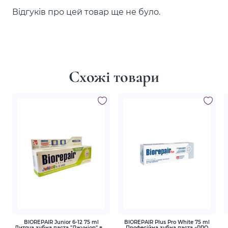
Відгуків про цей товар ще не було.
Схожі товари
BIOREPAIR Junior 6-12 75 ml
BIOREPAIR Plus Pro White 75 ml
Дитяча зубна паста "Джуніор" від
Професійна зубна паста «PRO