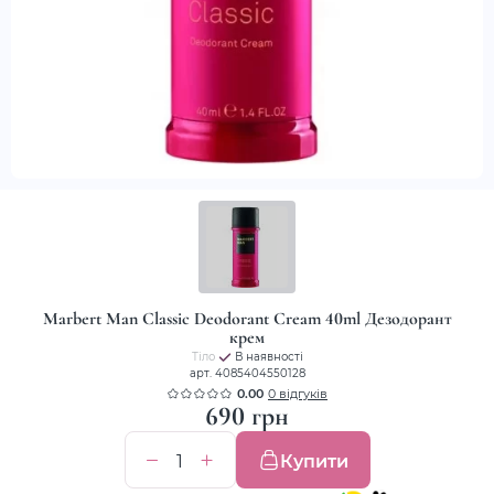
Marbert Man Classic Deodorant Cream 40ml Дезодорант
крем
Тіло
В наявності
арт. 4085404550128
0.00
0 відгуків
690 грн
Купити