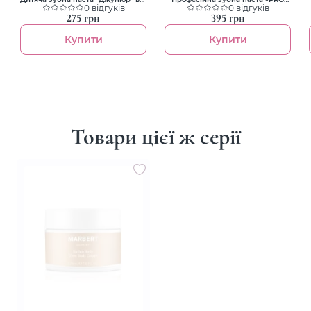
6 до 12 років
0 відгуків
White»
0 відгуків
275 грн
395 грн
Купити
Купити
Товари цієї ж серії