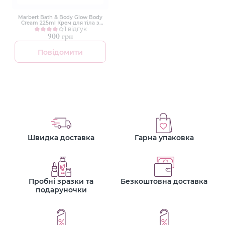
Marbert Bath & Body Glow Body
Cream 225ml Крем для тіла з
сяючими частинками
1 відгук
900 грн
Повідомити
Швидка доставка
Гарна упаковка
Пробні зразки та
Безкоштовна доставка
подаруночки