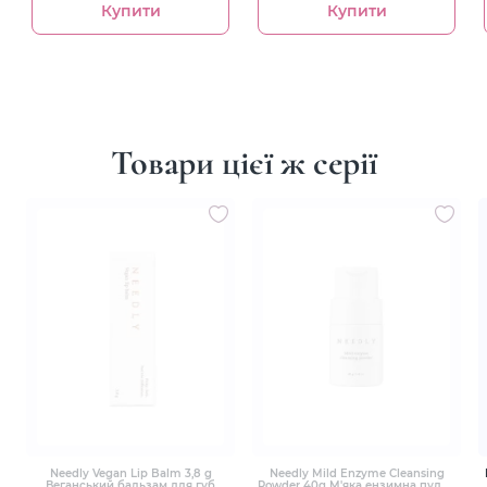
Купити
Купити
Товари цієї ж серії
Needly Vegan Lip Balm 3,8 g
Needly Mild Enzyme Cleansing
Веганський бальзам для губ
Powder 40g М'яка ензимна пудра