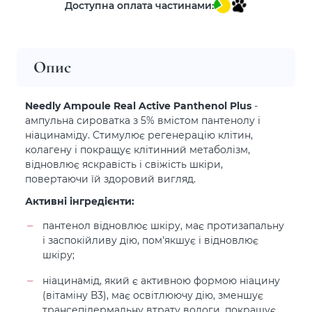
Доступна оплата частинами:
Опис
Needly Ampoule Real Active Panthenol Plus
-
ампульна сироватка з 5% вмістом пантенолу і
ніацинаміду. Стимулює регенерацію клітин,
колагену і покращує клітинний метаболізм,
відновлює яскравість і свіжість шкіри,
повертаючи їй здоровий вигляд.
Активні інгредієнти:
пантенол відновлює шкіру, має протизапальну
і заспокійливу дію, пом'якшує і відновлює
шкіру;
ніацинамід, який є активною формою ніацину
(вітаміну В3), має освітлюючу дію, зменшує
трансепідермальну втрату вологи, покращує