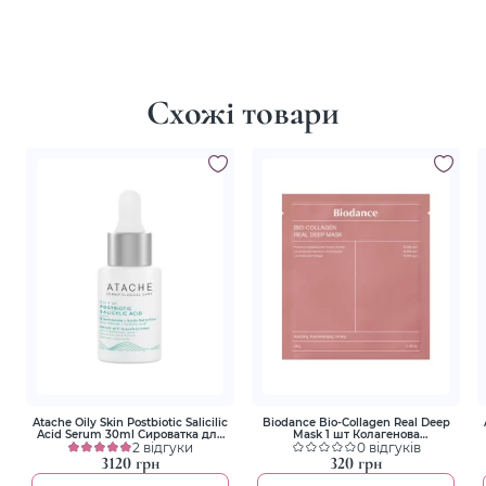
Схожі товари
Atache Oily Skin Postbiotic Salicilic
Biodance Bio-Collagen Real Deep
Acid Serum 30ml Cироватка для
Mask 1 шт Колагенова
проблемної шкіри з кислотами
2 відгуки
гідрогелева маска для глибокого
0 відгуків
зволоження
3120 грн
320 грн