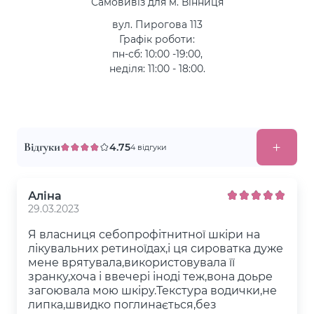
Самовивіз для м. Вінниця
вул. Пирогова 113
Графік роботи:
пн-сб: 10:00 -19:00,
неділя: 11:00 - 18:00.
Відгуки
4.75
4 відгуки
Аліна
29.03.2023
Я власниця себопрофітнитної шкіри на
лікувальних ретиноїдах,і ця сироватка дуже
мене врятувала,використовувала її
зранку,хоча і ввечері іноді теж,вона доьре
загоювала мою шкіру.Текстура водички,не
липка,швидко поглинається,без