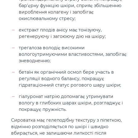
бар'єрну функцію шкіри, сприяє збільшенню
вироблення колагену і запобігає
окислювальному стресу;
екстракт плодів анісу має тонізуючу,
регенеруючу і загоюючу дію на шкіру;
трегалоза володіє високими
вологоутримуючими властивостями, запобігає
зневодненню;
бетаїн як органічний осмол бере участь в
регуляції водного балансу, покращує
гідратаціонний статус рогового шару шкіри;
гіалуронат натрію допомагає утримувати
вологу в глибоких шарах шкіри, розгладжує і
покращує пружність.
Сироватка має гелеподібну текстуру з піпеткою,
відмінно розподіляється по шкірі і швидко
вбирається, не залишаючи липкості після