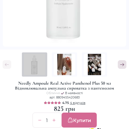
Needly Ampoule Real Active Panthenol Plus 50 мл
Відновлювальна ампульна сироватка з пантенолом
Обличчя
В наявності
арт. 8809455420683
4.75
4 відгуків
825 грн
Купити