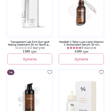
Transparent Lab P.I.H Sun spot
Medik8 C-Tetra Luxe Lipid Vitamin
fading treatment 30 ml Засіб для
C Antioxidant Serum 30 ml
боротьби з гіперпігментацією
0 відгуків
Антиоксидантна інтенсивна
8 відгуків
сироватка з вітаміном С
1380 грн
4100 грн
Купити
Купити
Top