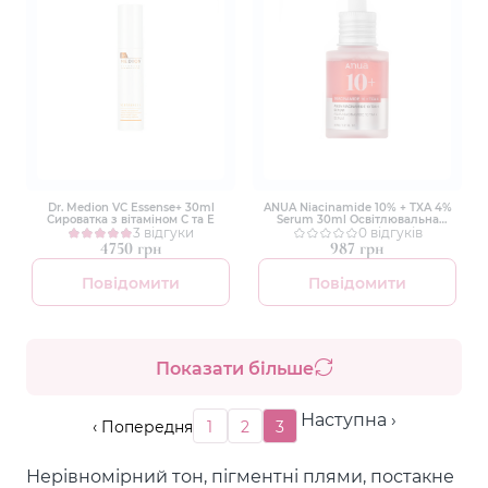
Dr. Medion VC Essense+ 30ml
ANUA Niacinamide 10% + TXA 4%
Сироватка з вітаміном С та Е
Serum 30ml Освітлювальна
3 відгуки
сироватка з 10% ніацинамідом
0 відгуків
4750 грн
987 грн
Повідомити
Повідомити
Показати більше
Наступна ›
‹ Попередня
1
2
3
Нерівномірний тон, пігментні плями, постакне