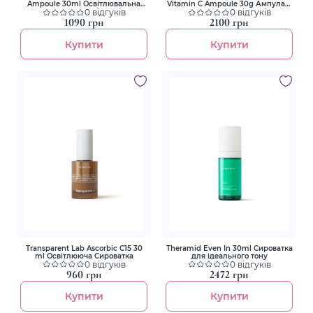
Ampoule 30ml Освітлювальна
Vitamin C Ampoule 30g Ампула з
антивікова сироватка з
0 відгуків
ніацинамідом 20% та вітаміном С
0 відгуків
глутатіоном та NMN
1090 грн
2100 грн
Купити
Купити
Transparent Lab Ascorbic C15 30
Theramid Even In 30ml Сироватка
ml Освітлююча Сироватка
для ідеального тону
0 відгуків
0 відгуків
960 грн
2472 грн
Купити
Купити