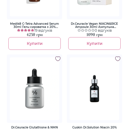
Medik8 C-Tetra Advanced Serum
Dr.Ceuracle Vegan NIACIN&RICE
30ml Гель-сироватка з 20%
Ampoule 30ml Ампульна
вітаміном С
19 відгуків
сироватка для вирівнювання
0 відгуків
тону з ніацинамідом та
4250 грн
1090 грн
екстрактом рису
Купити
Купити
Dr.Ceuracle Glutathione & NMN
Cuskin Dr.Solution Niacin 20%