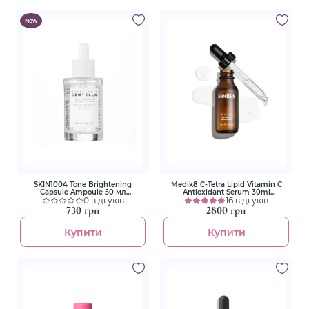
New
SKIN1004 Tone Brightening
Medik8 C-Tetra Lipid Vitamin C
Capsule Ampoule 50 мл
Antioxidant Serum 30ml
Освітлювальна ампульна
0 відгуків
Антиоксидантна сироватка з
16 відгуків
сироватка з екстрактом
ліпідним вітаміном С
730 грн
2800 грн
центелли
Купити
Купити