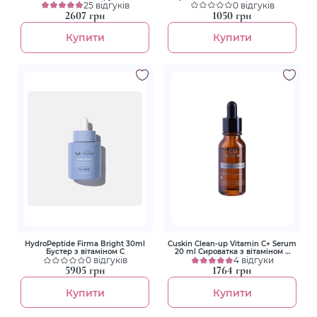
вітаміну С
25 відгуків
сироватка з бурштиновою і
0 відгуків
транексамовою кислотами
2607 грн
1050 грн
Купити
Купити
HydroPeptide Firma Bright 30ml
Cuskin Clean-up Vitamin C+ Serum
Бустер з вітаміном С
20 ml Сироватка з вітаміном С
0 відгуків
4,5%
4 відгуки
5905 грн
1764 грн
Купити
Купити