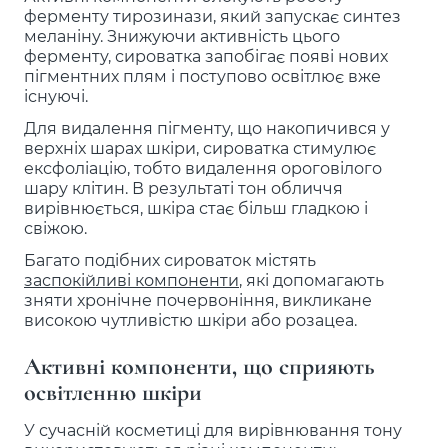
ферменту тирозинази, який запускає синтез
меланіну. Знижуючи активність цього
ферменту, сироватка запобігає появі нових
пігментних плям і поступово освітлює вже
існуючі.
Для видалення пігменту, що накопичився у
верхніх шарах шкіри, сироватка стимулює
ексфоліацію, тобто видалення ороговілого
шару клітин. В результаті тон обличчя
вирівнюється, шкіра стає більш гладкою і
свіжою.
Багато подібних сироваток містять
заспокійливі компоненти
, які допомагають
зняти хронічне почервоніння, викликане
високою чутливістю шкіри або розацеа.
Активні компоненти, що сприяють
освітленню шкіри
У сучасній косметиці для вирівнювання тону