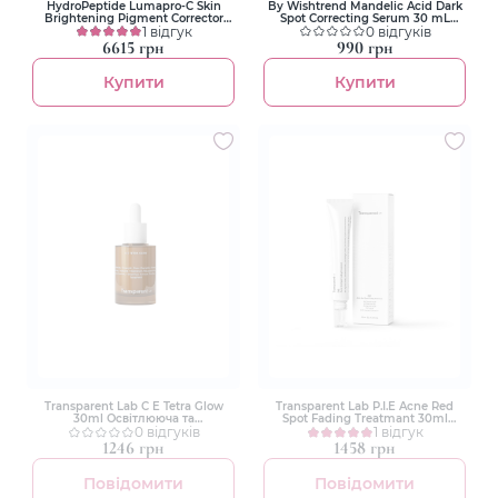
HydroPeptide Lumapro-C Skin
By Wishtrend Mandelic Acid Dark
Brightening Pigment Corrector
Spot Correcting Serum 30 mL
30ml Сироватка для усунення
1 відгук
Сироватка для обличчя
0 відгуків
пігментації
6615 грн
990 грн
Купити
Купити
Transparent Lab С E Tetra Glow
Transparent Lab P.I.E Acne Red
30ml Освітлююча та
Spot Fading Treatmant 30ml
антиоксидантна масляна
0 відгуків
Лікування постзапальної
1 відгук
сироватка
еритеми
1246 грн
1458 грн
Повідомити
Повідомити