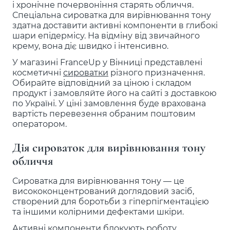
і хронічне почервоніння старять обличчя.
Спеціальна сироватка для вирівнювання тону
здатна доставити активні компоненти в глибокі
шари епідермісу. На відміну від звичайного
крему, вона діє швидко і інтенсивно.
У магазині FranceUp у Вінниці представлені
косметичні
сироватки
різного призначення.
Обирайте відповідний за ціною і складом
продукт і замовляйте його на сайті з доставкою
по Україні. У ціні замовлення буде врахована
вартість перевезення обраним поштовим
оператором.
Дія сироваток для вирівнювання тону
обличчя
Сироватка для вирівнювання тону — це
висококонцентрований доглядовий засіб,
створений для боротьби з гіперпігментацією
та іншими колірними дефектами шкіри.
Активні компоненти блокують роботу