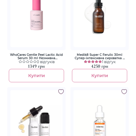
WhoCares Gentle Peel Lactic Acid
Medik8 Super C Ferulic 30ml
Serum 30 ml Незмивна
Супер-інтенсивна сироватка з
сироватка-пілінг із молочною
0 відгуків
вітаміном С та феруловою
1 відгук
кислотою
кислотою
1349 грн
4250 грн
Купити
Купити