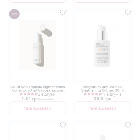
-30%
SACHI Skin Triphala Pigmentation
Instytutum Anti-Wrinkle
Corrector 30 ml Сироватка для
Brightening C-Erum 30ml
корекції пігментації
2 відгуки
Суперконцентрована сироватка з
17 відгуків
вітаміном С
3402 грн
5300 грн
4860 грн
Повідомити
Повідомити