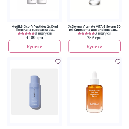
Medik8 Oxy-R Peptides 2х10ml
J'sDerma Vitanate VITA-3 Serum 30
Пептидна сироватка від
ml Сироватка для вирівнювання
пігментації
8 відгуків
тону з ніацинамідом 5%
3 відгуки
4400 грн
789 грн
Купити
Купити