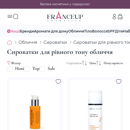
Валізка косметики у подарунок!
Акції
Бренди
Аромати для дому
Обличчя
Тіло
Волосся
SPF
Діти
На
Обличчя
Сироватки
Сироватки для рівного то
Сироватки для рівного тону обличчя
Фільтр
Сортувати:
Ціна
Популярність
Нові
Top
Sale