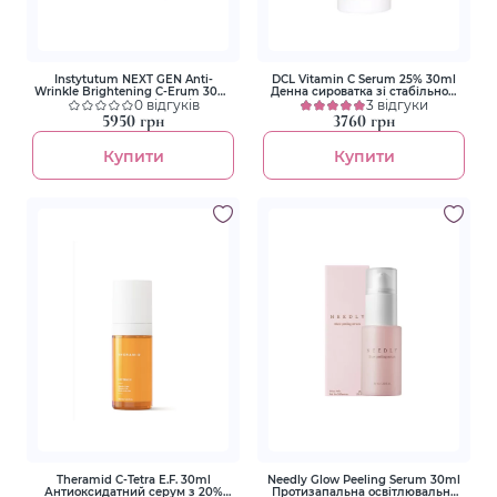
Instytutum NEXT GEN Anti-
DCL Vitamin C Serum 25% 30ml
Wrinkle Brightening C-Erum 30ml
Денна сироватка зі стабільною
Суперконцентрована сироватка з
0 відгуків
формою вітаміну С 25%
3 відгуки
вітаміном С
5950 грн
3760 грн
Купити
Купити
Theramid C-Tetra E.F. 30ml
Needly Glow Peeling Serum 30ml
Антиоксидатний серум з 20%
Протизапальна освітлювальна