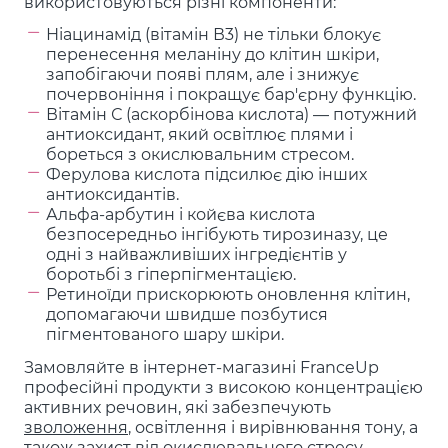
використовуються різні компоненти:
Ніацинамід (вітамін В3) не тільки блокує
перенесення меланіну до клітин шкіри,
запобігаючи появі плям, але і знижує
почервоніння і покращує бар'єрну функцію.
Вітамін С (аскорбінова кислота) — потужний
антиоксидант, який освітлює плями і
бореться з окислювальним стресом.
Ферулова кислота підсилює дію інших
антиоксидантів.
Альфа-арбутин і койєва кислота
безпосередньо інгібують тирозиназу, це
одні з найважливіших інгредієнтів у
боротьбі з гіперпігментацією.
Ретиноїди прискорюють оновлення клітин,
допомагаючи швидше позбутися
пігментованого шару шкіри.
Замовляйте в інтернет-магазині FranceUp
професійні продукти з високою концентрацією
активних речовин, які забезпечують
зволоження
, освітлення і вирівнювання тону, а
також захист від окислювального стресу.