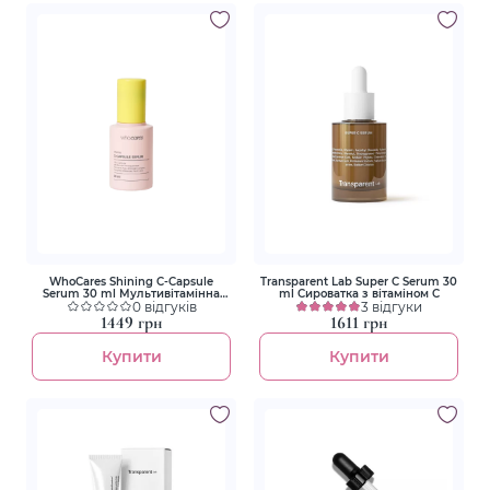
WhoCares Shining C-Capsule
Transparent Lab Super C Serum 30
Serum 30 ml Мультивітамінна
ml Сироватка з вітаміном С
сироватка для обличчя з
0 відгуків
3 відгуки
інкапсульованим вітаміном С
1449 грн
1611 грн
Купити
Купити