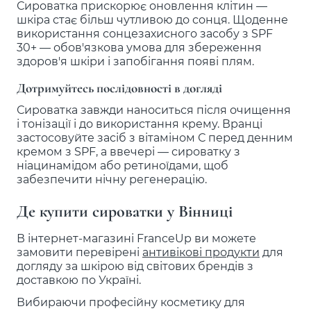
Сироватка прискорює оновлення клітин —
шкіра стає більш чутливою до сонця. Щоденне
використання сонцезахисного засобу з SPF
30+ — обов'язкова умова для збереження
здоров'я шкіри і запобігання появі плям.
Дотримуйтесь послідовності в догляді
Сироватка завжди наноситься після очищення
і тонізації і до використання крему. Вранці
застосовуйте засіб з вітаміном С перед денним
кремом з SPF, а ввечері — сироватку з
ніацинамідом або ретиноїдами, щоб
забезпечити нічну регенерацію.
Де купити сироватки у Вінниці
В інтернет-магазині FranceUp ви можете
замовити перевірені
антивікові продукти
для
догляду за шкірою від світових брендів з
доставкою по Україні.
Вибираючи професійну косметику для