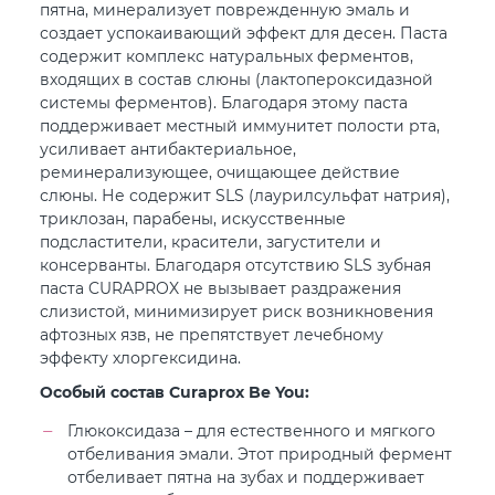
пятна, минерализует поврежденную эмаль и
создает успокаивающий эффект для десен. Паста
содержит комплекс натуральных ферментов,
входящих в состав слюны (лактопероксидазной
системы ферментов). Благодаря этому паста
поддерживает местный иммунитет полости рта,
усиливает антибактериальное,
реминерализующее, очищающее действие
слюны. Не содержит SLS (лаурилсульфат натрия),
триклозан, парабены, искусственные
подсластители, красители, загустители и
консерванты. Благодаря отсутствию SLS зубная
паста CURAPROX не вызывает раздражения
слизистой, минимизирует риск возникновения
афтозных язв, не препятствует лечебному
эффекту хлоргексидина.
Особый состав Curaprox Be You:
Глюкоксидаза – для естественного и мягкого
отбеливания эмали. Этот природный фермент
отбеливает пятна на зубах и поддерживает