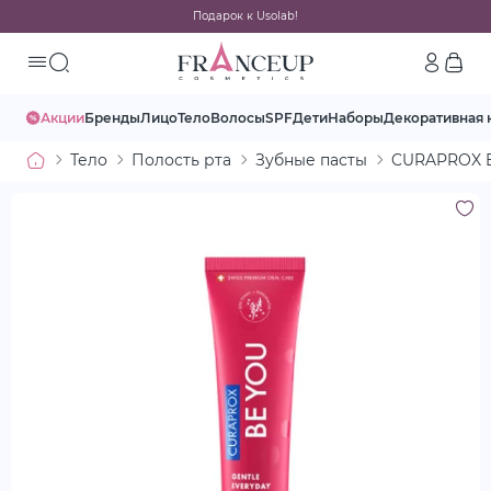
Подарок к Usolab!
Акции
Бренды
Лицо
Тело
Волосы
SPF
Дети
Наборы
Декоративная 
Тело
Полость рта
Зубные пасты
CURAPROX B