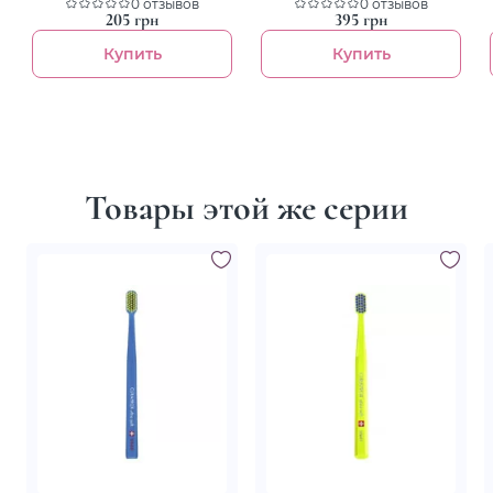
для ежедневного ухода
0 отзывов
"Профессиональная защита и
0 отзывов
персиковая
восстановление"
205 грн
395 грн
Купить
Купить
Товары этой же серии