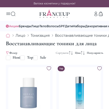
Валізка косметики у подарунок!
Акции
Бренды
Лицо
Тело
Волосы
SPF
Дети
Наборы
Декоративная 
Лицо
Тонизация
Восстанавливающие тоники 
Восстанавливающие тоники для лица
Фільтр
Сортувати:
Ціна
Популярність
Нові
Top
Sale
Top