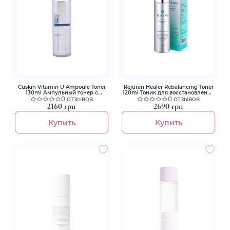
Cuskin Vitamin U Ampoule Toner
Rejuran Healer Rebalancing Toner
130ml Ампульный тонер с
120ml Тоник для восстановления
пептидами и витамином U
0 отзывов
баланса кожи
0 отзывов
2160 грн
2690 грн
Купить
Купить