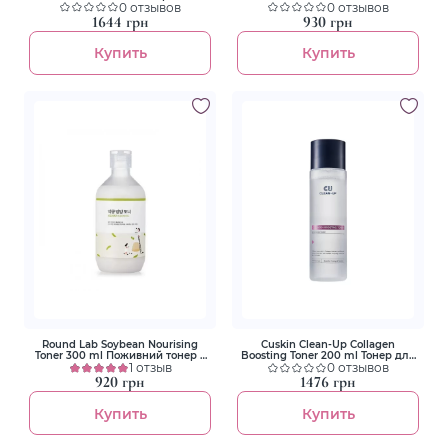
відновлення шкіри з
0 отзывов
тонер з морським полином
0 отзывов
полінуклеотидами та бакучіолом
1644 грн
930 грн
Купить
Купить
Round Lab Soybean Nourising
Cuskin Clean-Up Collagen
Toner 300 ml Поживний тонер з
Boosting Toner 200 ml Тонер для
екстрактом чорних соєвих бобів
1 отзыв
улучшения упругости
0 отзывов
920 грн
1476 грн
Купить
Купить