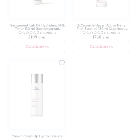
Transparent Lab C4 Hydrating Milk
Dr.Ceuracle Vegan Active Berry
Toner 130 ml Зволожуючий
First Essence 150ml Стартовая
молочний тонер
0 отзывов
эссенция с ресвератролом и
0 отзывов
клюквенным экстрактом
2109 грн
1760 грн
Сообщить
Сообщить
Cuskin Сlean-Up Hydro Essence