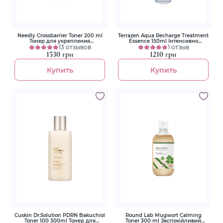
Needly Crossbarrier Toner 200 ml
Terrazen Aqua Recharge Treatment
Тонер для укрепления
Essence 150ml Інтенсивно
защитного барьера с
13 отзывов
зволожуюча есенція для обличчя
1 отзыв
керамидами и пантенолом
з гіалуроновим комплексом
1530 грн
1210 грн
Купить
Купить
Cuskin Dr.Solution PDRN Bakuchiol
Round Lab Mugwort Calming
Toner 100 300ml Тонер для
Toner 300 ml Заспокійливий