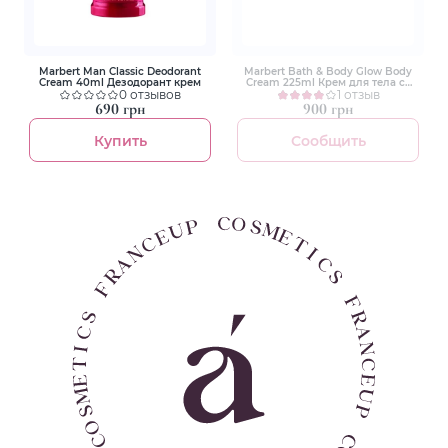
Marbert Man Classic Deodorant
Marbert Bath & Body Glow Body
Cream 40ml Дезодорант крем
Cream 225ml Крем для тела со
0 отзывов
сверкающими частицами
1 отзыв
690 грн
900 грн
Купить
Сообщить