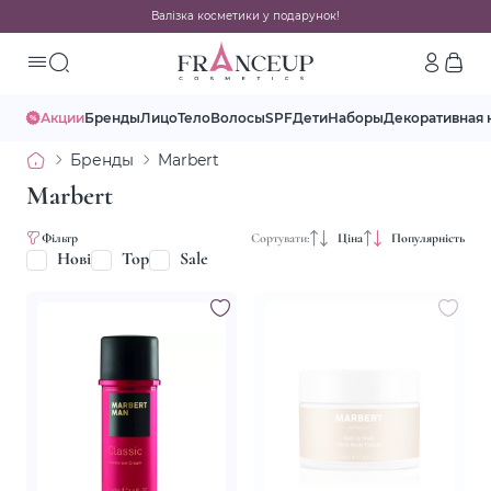
Валізка косметики у подарунок!
Акции
Бренды
Лицо
Тело
Волосы
SPF
Дети
Наборы
Декоративная 
Бренды
Marbert
Marbert
Фільтр
Сортувати:
Ціна
Популярність
Нові
Top
Sale