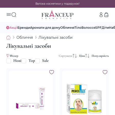
Валізка косметики у подарунок!
Акції
Бренди
Аромати для дому
Обличчя
Тіло
Волосся
SPF
Діти
На
Обличчя
Лікувальні засоби
Лікувальні засоби
Фільтр
Сортувати:
Ціна
Популярність
Нові
Top
Sale