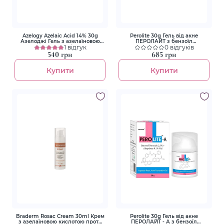
Azelogy Azelaic Acid 14% 30g
Perolite 30g Гель від акне
Азелоджі Гель з азелаїновою
ПЕРОЛАЙТ з бензоїл
кислотою 14%
1 відгук
пероксидом 2.5 %
0 відгуків
540 грн
685 грн
Купити
Купити
Braderm Rosac Cream 30ml Крем
Perolite 30g Гель від акне
з азелаїновою кислотою проти
ПЕРОЛАЙТ - А з бензоїл