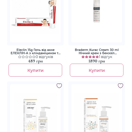
Eleclin 15g Гель від акне
Braderm Kurac Cream 30 ml
ЕЛЕКЛІН-А з кліндаміцином та
Нічний крем з бензоїл
адапаленом
0 відгуків
пероксидом
1 відгук
489 грн
1890 грн
Купити
Купити