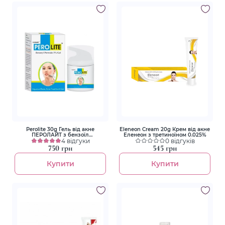
Perolite 30g Гель від акне
Eleneon Cream 20g Крем від акне
ПЕРОЛАЙТ з бензоїл
Еленеон з третиноїном 0.025%
пероксидом 5%
4 відгуки
0 відгуків
750 грн
545 грн
Купити
Купити