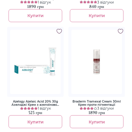
куперозу та розацеа
1 відгук
пероксидом та адапаленом
3 відгуки
1890 грн
840 грн
Купити
Купити
Azelogy Azelaic Acid 20% 30g
Braderm Tramexal Cream 30ml
Азелоджі Крем з азелоїновою
Крем проти пігментації
кислотою 20%
1 відгук
3 відгуки
525 грн
1890 грн
Купити
Купити