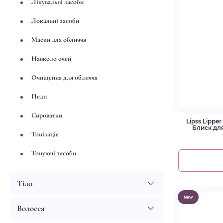
Лікувальні засоби
Локальні засоби
Маски для обличчя
Навколо очей
Очищення для обличчя
Педи
Сироватки
Lipss Lipper Duba
Блиск дл
Тонізація
Тонуючі засоби
Тіло
New
Волосся