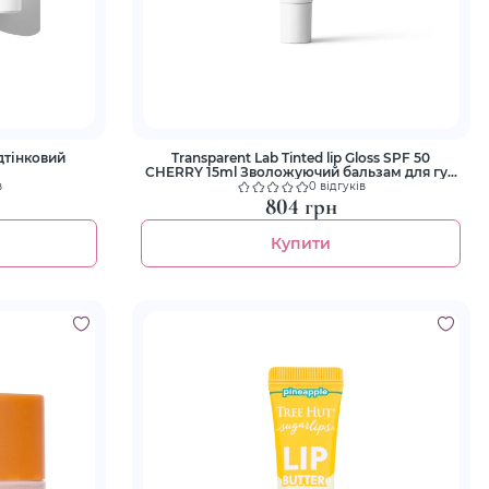
ідтінковий
Transparent Lab Tinted lip Gloss SPF 50
CHERRY 15ml Зволожуючий бальзам для губ
із SPF 50
в
0 відгуків
804 грн
Купити