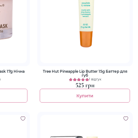
Mask 17g Нічна
Tree Hut Pineapple Lip Butter 15g Баттер для
губ
в
1 відгук
525 грн
Купити