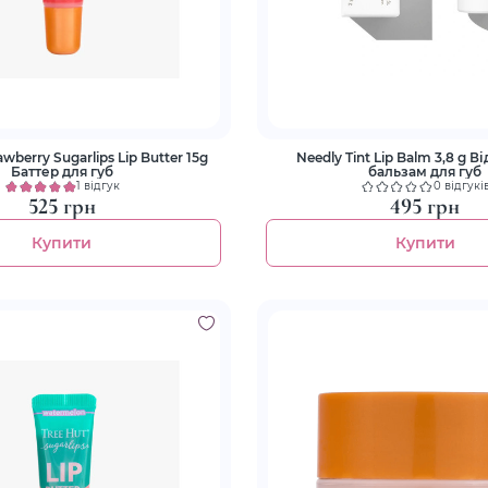
awberry Sugarlips Lip Butter 15g
Needly Tint Lip Balm 3,8 g В
Баттер для губ
бальзам для губ
1 відгук
0 відгукі
525 грн
495 грн
Купити
Купити