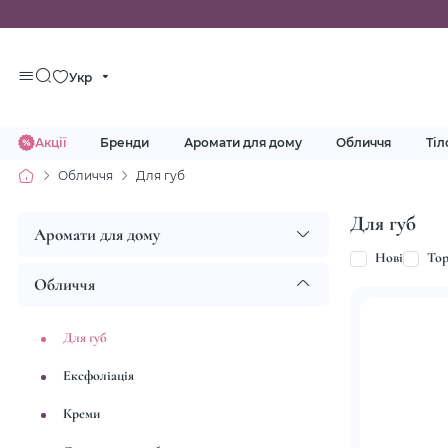
Укр
Акції
Бренди
Аромати для дому
Обличчя
Тіл
Обличчя
Для губ
Для губ
Аромати для дому
Нові
To
Обличчя
Для губ
Ексфоліація
Креми