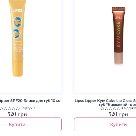
Lipper SPF20 Блиск для губ 10 мл
Lipss Lipper Kyiv Cake Lip Gloss
губ "Київський тор
0 відгуків
0 відгукі
520 грн
520 грн
Купити
Купити