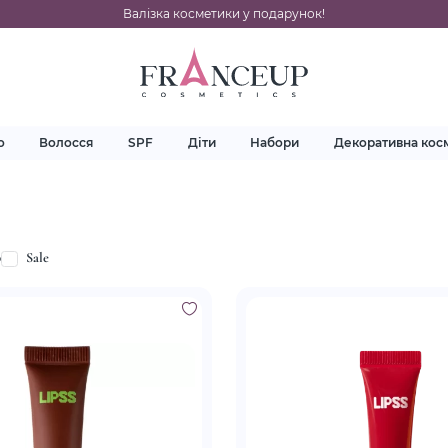
Валізка косметики у подарунок!
о
Волосся
SPF
Діти
Набори
Декоративна кос
p
Sale