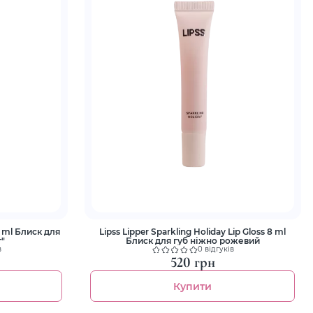
 8 ml Блиск для
Lipss Lipper Sparkling Holiday Lip Gloss 8 ml
т"
Блиск для губ ніжно рожевий
в
0 відгуків
520 грн
Купити