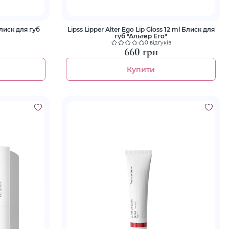
Блиск для губ
Lipss Lipper Alter Ego Lip Gloss 12 ml Блиск для
губ "Альтер Его"
0 відгуків
660 грн
Купити