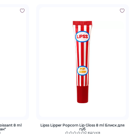
roissant 8 ml
Lipss Lipper Popcorn Lip Gloss 8 ml Блиск для
ан"
губ
в
0 відгуків