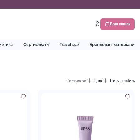
Ваш кошик
метика
Сертифікати
Travel size
Брендовані матеріали
Сортувати:
Ціна
Популярність