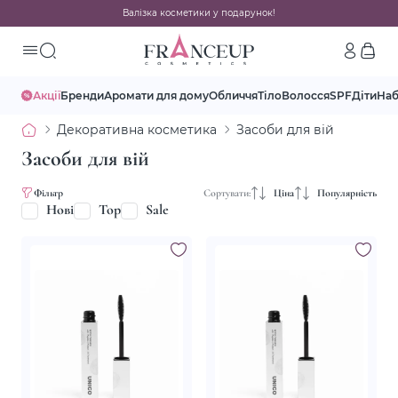
Валізка косметики у подарунок!
Акції
Бренди
Аромати для дому
Обличчя
Тіло
Волосся
SPF
Діти
На
Декоративна косметика
Засоби для вій
Засоби для вій
Фільтр
Сортувати:
Ціна
Популярність
Нові
Top
Sale