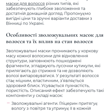
маски для волосся
різних типів, які
забезпечують глибоке зволоження та
достатній домашній догляд. Пропонуємо
вигідні ціни та зручні варіанти доставки з
Вінниці по Україні.
Особливості зволожувальних масок для
волосся та їх вплив на стан волосся
Зволожувальні маски проникають у коркову
масу кожної волосини для відновлення
структури, заповнюють пошкоджені
фрагменти, згладжують лусочки кутикули, які
прилягають до стрижня та не дозволяють
волозі випаровуватися. У результаті волосся
стає міцним, еластичним, з’являється
здоровий блиск. Усувається пухнастість,
пористість. Описаний ефект забезпечують такі
компоненти у складі масок:
Зволожувальні агенти. Гліцерин притягує
вологу з повітря та утримує її в кожній