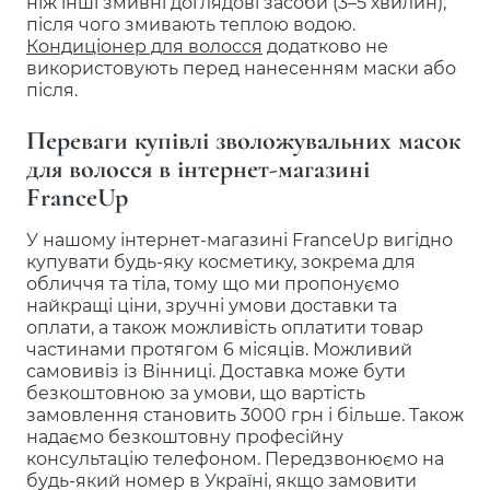
ніж інші змивні доглядові засоби (3–5 хвилин),
після чого змивають теплою водою.
Кондиціонер для волосся
додатково не
використовують перед нанесенням маски або
після.
Переваги купівлі зволожувальних масок
для волосся в інтернет-магазині
FranceUp
У нашому інтернет-магазині FranceUp вигідно
купувати будь-яку косметику, зокрема для
обличчя та тіла, тому що ми пропонуємо
найкращі ціни, зручні умови доставки та
оплати, а також можливість оплатити товар
частинами протягом 6 місяців. Можливий
самовивіз із Вінниці. Доставка може бути
безкоштовною за умови, що вартість
замовлення становить 3000 грн і більше. Також
надаємо безкоштовну професійну
консультацію телефоном. Передзвонюємо на
будь-який номер в Україні, якщо замовити