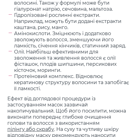
волосині. Також у формулі може бути
гіалуронат натрію, сечовина, мальтоза.
Гідролізовані рослинні екстракти.
Наприклад, можуть бути додані екстракти
каштана, рису, манго.
Амінокислоти. Зміцнюють і додатково
зволожують волосся, зменшуючи його
ламкість, січення кінчиків, статичний заряд.
Олії. Найбільш ефективними для
зволоження та живлення волосся є олії
фісташок, плодів шипшини, персикових
кісточок, моринги.
Протеїновий комплекс. Відновлює
кератинову структуру волосини та запобігає
її ламкості.
Ефект від доглядової процедури із
застосуванням масок зазвичай
накопичувальний. Щоб його посилити, можна
виконати попереднє глибоке очищення
голови та волосся з використанням
пілінгу або скрабу
. На суху та чутливу шкіру
відповідну маску рекомендують наносити