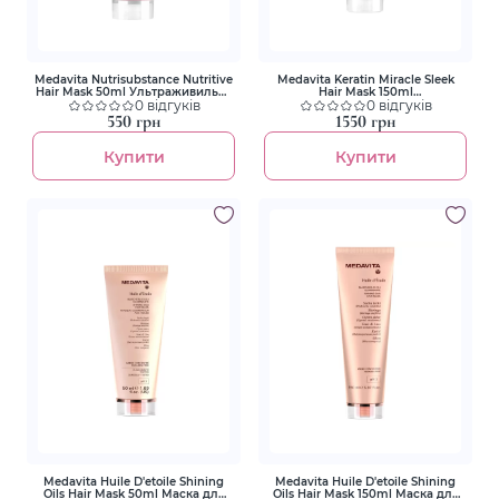
Medavita Nutrisubstance Nutritive
Medavita Keratin Miracle Sleek
Hair Mask 50ml Ультраживильна
Hair Mask 150ml
маска для сухого волосся
0 відгуків
Ультрарозгладжувальна маска з
0 відгуків
ефектом шовку для пухнастого та
550 грн
1550 грн
неслухняного волосся
Купити
Купити
Medavita Huile D'etoile Shining
Medavita Huile D'etoile Shining
Oils Hair Mask 50ml Маска для
Oils Hair Mask 150ml Маска для