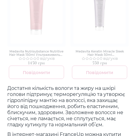
Medavita Nutrisubstance Nutritive
Medavita Keratin Miracle Sleek
Hair Mask 150ml Ультраживильна
Hair Mask 50ml
маска для сухого волосся
0 відгуків
Ультрарозгладжувальна маска з
0 відгуків
ефектом шовку для пухнастого та
1450 грн
550 грн
неслухняного волосся
Повідомити
Повідомити
Достатня кількість вологи та жиру на шкірі
голови підтримує терморегуляцію та утворює
гідроліпідну мантію на волоссі, яка захищає
його від пошкодження, робить еластичним,
блискучим, здоровим. Зволожене волосся не
січеться, не ламається, не сплутується, має
гладку кутикулу та нормальний об’єм.
В інтернет-магазині FranceUp можна купити