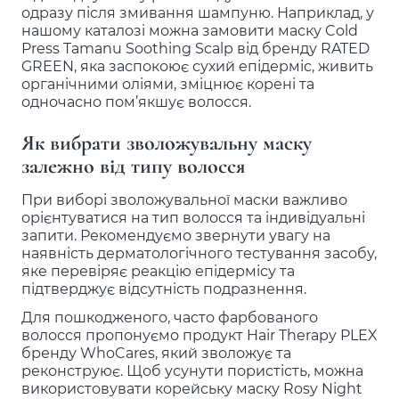
одразу після змивання шампуню. Наприклад, у
нашому каталозі можна замовити маску Cold
Press Tamanu Soothing Scalp від бренду RATED
GREEN, яка заспокоює сухий епідерміс, живить
органічними оліями, зміцнює корені та
одночасно пом’якшує волосся.
Як вибрати зволожувальну маску
залежно від типу волосся
При виборі зволожувальної маски важливо
орієнтуватися на тип волосся та індивідуальні
запити. Рекомендуємо звернути увагу на
наявність дерматологічного тестування засобу,
яке перевіряє реакцію епідермісу та
підтверджує відсутність подразнення.
Для пошкодженого, часто фарбованого
волосся пропонуємо продукт Hair Therapy PLEX
бренду WhoCares, який зволожує та
реконструює. Щоб усунути пористість, можна
використовувати корейську маску Rosy Night