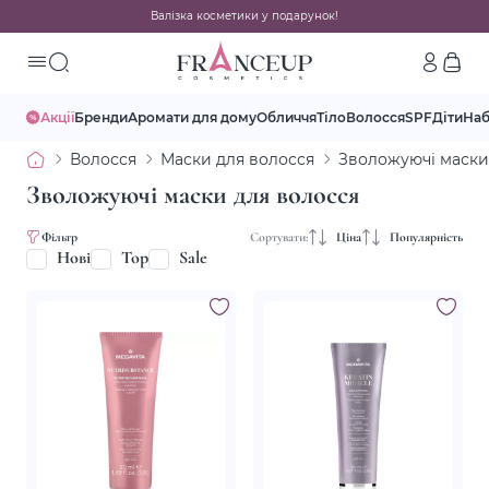
Валізка косметики у подарунок!
Акції
Бренди
Аромати для дому
Обличчя
Тіло
Волосся
SPF
Діти
На
Волосся
Маски для волосся
Зволожуючі маски
Зволожуючі маски для волосся
Фільтр
Сортувати:
Ціна
Популярність
Нові
Top
Sale