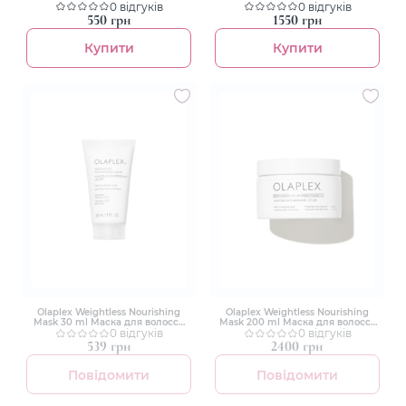
блиску та шовковистості для всіх
0 відгуків
блиску та шовковистості для всіх
0 відгуків
типів волосся з дорогоцінними
типів волосся з дорогоцінними
550 грн
1550 грн
оліями
оліями
Купити
Купити
Olaplex Weightless Nourishing
Olaplex Weightless Nourishing
Mask 30 ml Маска для волосся
Mask 200 ml Маска для волосся
"Невагоме живлення"
0 відгуків
"Невагоме живлення"
0 відгуків
539 грн
2400 грн
Повідомити
Повідомити