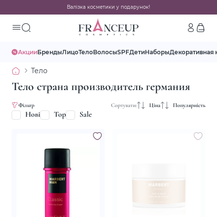
Валізка косметики у подарунок!
Акции
Бренды
Лицо
Тело
Волосы
SPF
Дети
Наборы
Декоративная 
Тело
Тело страна производитель германия
Фільтр
Сортувати:
Ціна
Популярність
Нові
Top
Sale