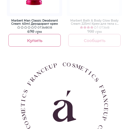
Marbert Man Classic Deodorant
Marbert Bath & Body Glow Body
Cream 40ml Дезодорант крем
Cream 225ml Крем для тела со
0 отзывов
сверкающими частицами
1 отзыв
690 грн
900 грн
Купить
Сообщить