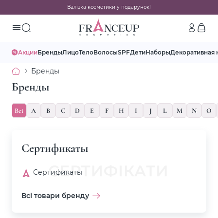
Валізка косметики у подарунок!
Акции
Бренды
Лицо
Тело
Волосы
SPF
Дети
Наборы
Декоративная 
Бренды
Бренды
Всі
A
B
C
D
E
F
H
I
J
L
M
N
O
Сертификаты
Сертификаты
Всі товари бренду