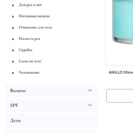
Для рук и ног
Интимная гигиена
Очищение для тела
Полость рта
Скрабы
Сыпь на теле
Увлажнение
АNILLO Shower
Волосы
SPF
Дети