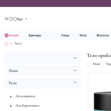
Рус
Акции
Бренды
Лицо
Тело
Волосы
Тело
Тело проб
Нові
To
Лицо
Тело
Дезодоранты
Для беременных