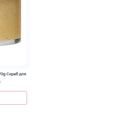
 для
в