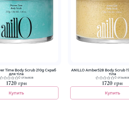
 Time Body Scrub 210g Скраб
АNILLO Amber528 Body Scrub 170g Скраб
для тіла
тіла
0 отзывов
0 отзыво
1720 грн
1720 грн
Купить
Купить