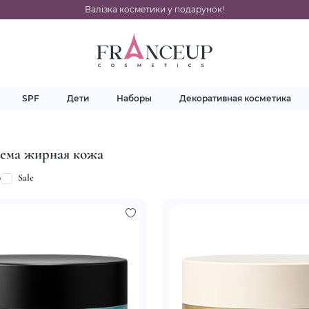
Валізка косметики у подарунок!
SPF
Дети
Наборы
Декоративная косметика
лема жирная кожа
p
Sale