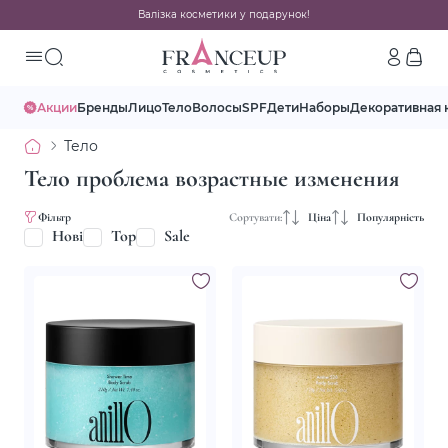
Валізка косметики у подарунок!
Акции
Бренды
Лицо
Тело
Волосы
SPF
Дети
Наборы
Декоративная 
Тело
Тело проблема возрастные изменения
Фільтр
Сортувати:
Ціна
Популярність
Нові
Top
Sale