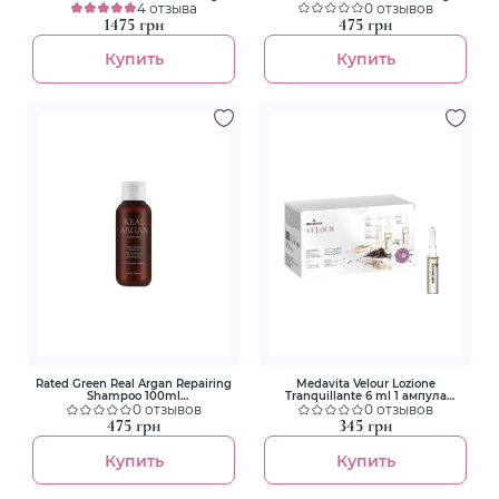
Scalp Shampoo 400ml
4 отзыва
Scalp Shampoo 100ml
0 отзывов
Успокаивающий шампунь с
Успокаивающий шампунь с
1475 грн
475 грн
маслом тамана
маслом тамана
Купить
Купить
Rated Green Real Argan Repairing
Medavita Velour Lozione
Shampoo 100ml
Tranquillante 6 ml 1 ампула
Восстанавливающий шампунь с
0 отзывов
Лосьон заспокійливий миттєвої
0 отзывов
аргановым маслом
дії для шкіри голови
475 грн
345 грн
Купить
Купить