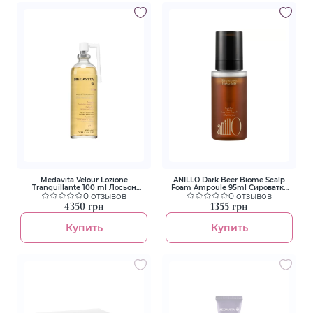
Medavita Velour Lozione
ANILLO Dark Beer Biome Scalp
Tranquillante 100 ml Лосьон
Foam Ampoule 95ml Сироватка
заспокійливий миттєвої дії для
0 отзывов
для шкіри голови
0 отзывов
шкіри голови
4350 грн
1355 грн
Купить
Купить