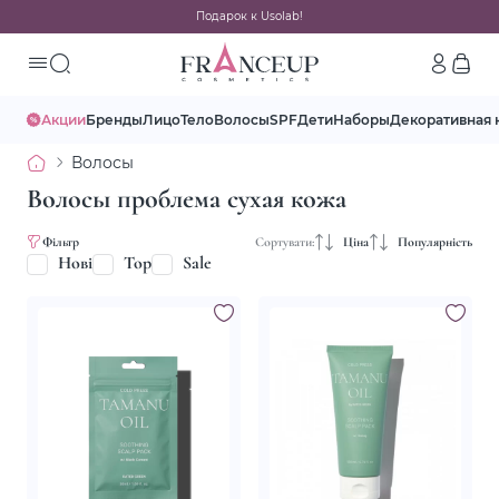
Подарок к Usolab!
Акции
Бренды
Лицо
Тело
Волосы
SPF
Дети
Наборы
Декоративная 
Волосы
Волосы проблема сухая кожа
Фільтр
Сортувати:
Ціна
Популярність
Нові
Top
Sale