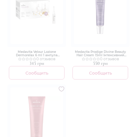
Medavita Velour Lozione
Medavita Prodige Divine Beauty
Dermorelax 6 ml 1 ампула
Hair Cream 15ml Інтенсивний
Заспокійливий лосьйон миттєвої
0 отзывов
косметичний крем для
0 отзывов
дії для шкіри голови в ампулах
регенерації волосся
345 грн
550 грн
Сообщить
Сообщить