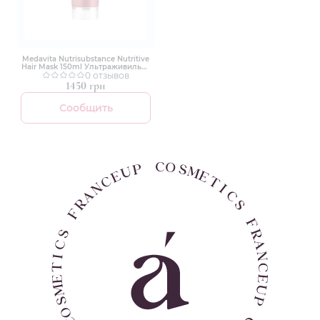
Medavita Nutrisubstance Nutritive
Hair Mask 150ml Ультраживильна
маска для сухого волосся
0 отзывов
1450 грн
Сообщить