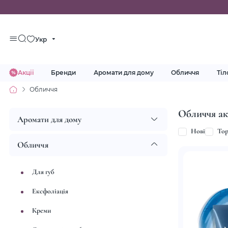
Укр
Акції
Бренди
Аромати для дому
Обличчя
Тіл
Обличчя
Обличчя а
Аромати для дому
Нові
To
Обличчя
Для губ
Ексфоліація
Креми