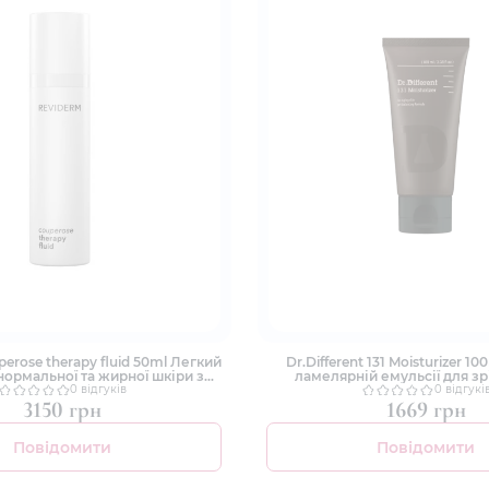
erose therapy fluid 50ml Легкий
Dr.Different 131 Moisturizer 1
нормальної та жирної шкіри з
ламелярній емульсії для зр
озацеа, куперозом
0 відгуків
0 відгукі
3150 грн
1669 грн
Повідомити
Повідомити