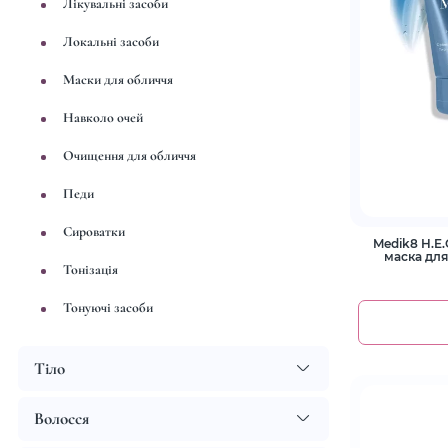
Лікувальні засоби
Локальні засоби
Маски для обличчя
Навколо очей
Очищення для обличчя
Педи
Сироватки
Medik8 H.E.
маска дл
Тонізація
Тонуючі засоби
Тіло
Волосся