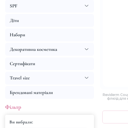
SPF
Діти
Набори
Декоративна косметика
Сертифікати
Travel size
Брендовані матеріали
Reviderm Coup
флюїд для 
р
Фільтр
Ви вибрали: