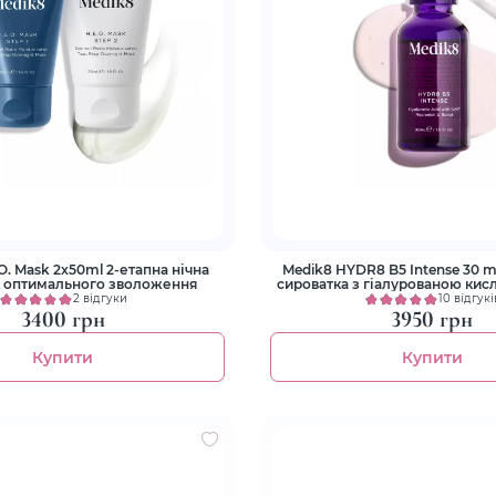
O. Mask 2x50ml 2-етапна нічна
Medik8 HYDR8 B5 Intense 30 m
я оптимального зволоження
сироватка з гіалурованою кис
2 відгуки
10 відгукі
3400 грн
3950 грн
Купити
Купити