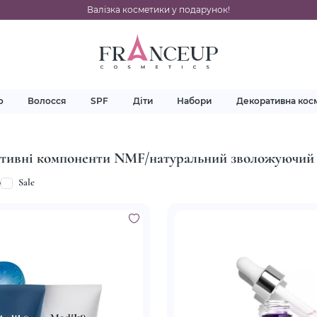
Валізка косметики у подарунок!
о
Волосся
SPF
Діти
Набори
Декоративна кос
ктивні компоненти NMF/натуральний зволожуючий
p
Sale