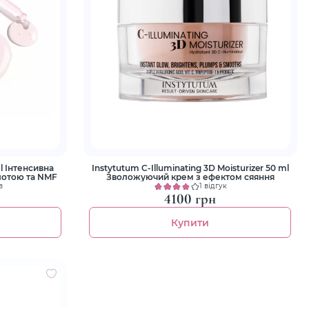
l Інтенсивна
Instytutum C-Illuminating 3D Moisturizer 50 ml
лотою та NMF
Зволожуючий крем з ефектом сяяння
в
1 відгук
4100 грн
Купити