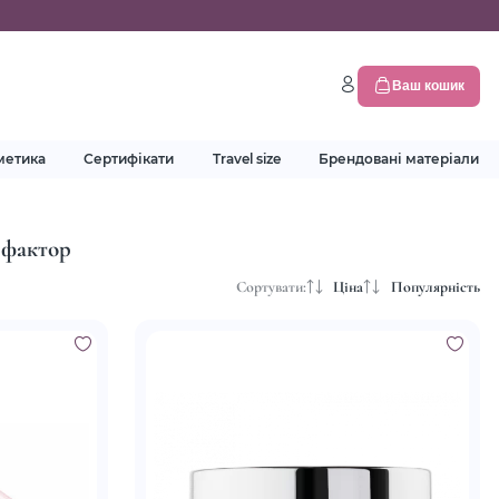
Ваш кошик
метика
Сертифікати
Travel size
Брендовані матеріали
 фактор
Сортувати:
Ціна
Популярність