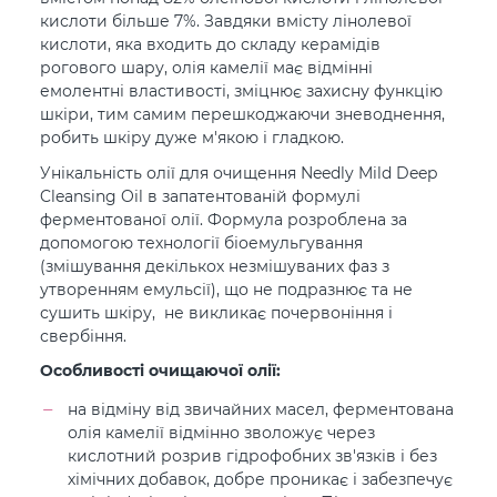
кислоти більше 7%. Завдяки вмісту лінолевої
кислоти, яка входить до складу керамідів
рогового шару, олія камелії має відмінні
емолентні властивості, зміцнює захисну функцію
шкіри, тим самим перешкоджаючи зневоднення,
робить шкіру дуже м'якою і гладкою.
Унікальність олії для очищення Needly Mild Deep
Cleansing Oil в запатентованій формулі
ферментованої олії. Формула розроблена за
допомогою технології біоемульгування
(змішування декількох незмішуваних фаз з
утворенням емульсії), що не подразнює та не
сушить шкіру, не викликає почервоніння і
свербіння.
Особливості очищаючої олії:
на відміну від звичайних масел, ферментована
олія камелії відмінно зволожує через
кислотний розрив гідрофобних зв'язків і без
хімічних добавок, добре проникає і забезпечує