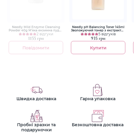
Needly Mild Enzyme Cleansing
Needly pH Balancing Toner 145ml
Powder 40g М'яка ензимна пудра
Зволожуючий тонер з екстрактом
для вмивання
2 відгуки
гриба Альбатрелус
5 відгуків
1155 грн
935 грн
Повідомити
Купити
Швидка доставка
Гарна упаковка
Пробні зразки та
Безкоштовна доставка
подаруночки