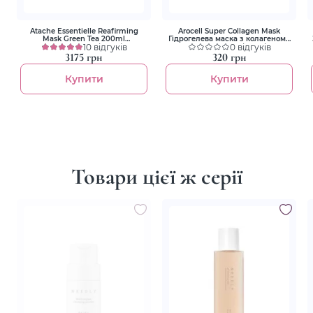
Atache Essentielle Reafirming
Arocell Super Collagen Mask
Mask Green Tea 200ml
Гідрогелева маска з колагеном і
Oмолоджуюча маска з
10 відгуків
пептидами для ліфтингу та
0 відгуків
екстрактом зеленого чаю
зволоження
3175 грн
320 грн
Купити
Купити
Товари цієї ж серії