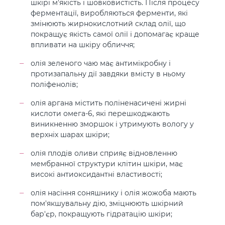
шкірі м'якість і шовковистість. Після процесу
ферментації, виробляються ферменти, які
змінюють жирнокислотний склад олії, що
покращує якість самої олії і допомагає краще
впливати на шкіру обличчя;
олія зеленого чаю має антимікробну і
протизапальну дії завдяки вмісту в ньому
поліфенолів;
олія аргана містить поліненасичені жирні
кислоти омега-6, які перешкоджають
виникненню зморшок і утримують вологу у
верхніх шарах шкіри;
олія плодів оливи сприяє відновленню
мембранної структури клітин шкіри, має
високі антиоксидантні властивості;
олія насіння соняшнику і олія жожоба мають
пом'якшувальну дію, зміцнюють шкірний
бар'єр, покращують гідратацію шкіри;