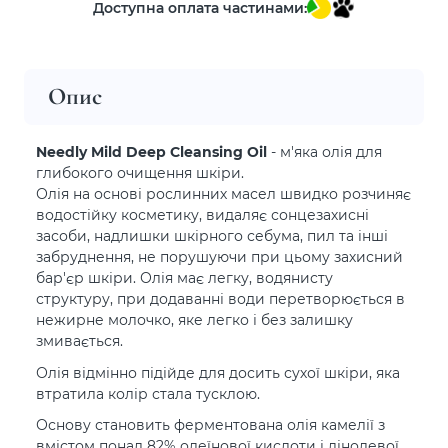
Доступна оплата частинами:
Опис
Needly Mild Deep Cleansing Oil
- м'яка олія для
глибокого очищення шкіри.
Олія на основі рослинних масел швидко розчиняє
водостійку косметику, видаляє сонцезахисні
засоби, надлишки шкірного себума, пил та інші
забруднення, не порушуючи при цьому захисний
бар'єр шкіри. Олія має легку, водянисту
структуру, при додаванні води перетворюється в
нежирне молочко, яке легко і без залишку
змивається.
Олія відмінно підійде для досить сухої шкіри, яка
втратила колір стала тусклою.
Основу становить ферментована олія камелії з
вмістом понад 82% олеїнової кислоти і лінолевої