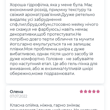
Хороша гідрофілка, яка у мене була. Має
економний розхід, приємну текстуру та
свіжий аромат,трав’яний.Дууже ретельно
видаляє усі забруднення
спф,пил,бруд,себум,стосовно мейку нічого
не скажу,я не фарбуюсь,і навіть немає
декоративки,щоб протестувати.Не
потрібно довго терти обличчя та мучити
його,гарно емульгується та не залишає
плівки.Моя проблемна шкіра є дуже
вибагливою, однак після цього засобу їй
дуже комфортно. Головне - не забувайте
про наступний етап. Це або гель-пінка для
вмивання, або ж ензимка.Чутливій шкірі
обережно,може подразнювати.
Олена
07.07.2022
Класна олійка, ніжна, гарно знімає
сонцезахист і танальний крем. Не жирнить,