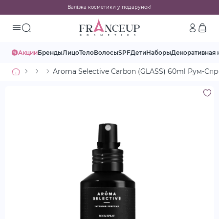
Валізка косметики у подарунок!
Акции
Бренды
Лицо
Тело
Волосы
SPF
Дети
Наборы
Декоративная 
Aroma Selective Carbon (GLASS) 60ml Рум-Сп