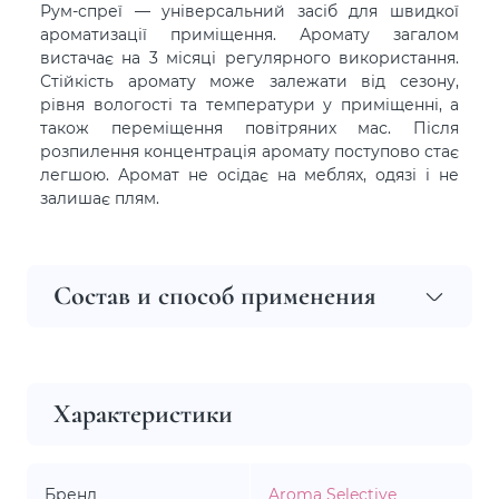
Рум-спреї — універсальний засіб для швидкої
ароматизації приміщення. Аромату загалом
вистачає на 3 місяці регулярного використання.
Стійкість аромату може залежати від сезону,
рівня вологості та температури у приміщенні, а
також переміщення повітряних мас. Після
розпилення концентрація аромату поступово стає
легшою. Аромат не осідає на меблях, одязі і не
залишає плям.
Состав и способ применения
Характеристики
Бренд
Aroma Selective