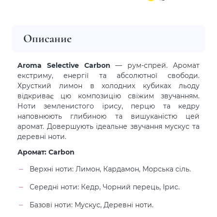
Описание
Aroma Selective Carbon
— рум-спрей. Аромат
екстриму, енергії та абсолютної свободи.
Хрусткий лимон в холодних кубиках льоду
відкриває цю композицію свіжим звучанням.
Ноти земленистого ірису, перцю та кедру
наповнюють глибиною та вишуканістю цей
аромат. Довершують ідеальне звучання мускус та
деревні ноти.
Аромат: Carbon
Верхні ноти: Лимон, Кардамон, Морська сіль.
Середні ноти: Кедр, Чорний перець, Ірис.
Базові ноти: Мускус, Деревні ноти.