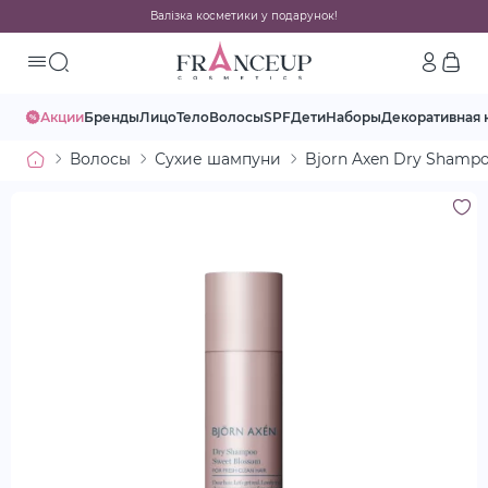
Валізка косметики у подарунок!
Акции
Бренды
Лицо
Тело
Волосы
SPF
Дети
Наборы
Декоративная 
Волосы
Сухие шампуни
Bjorn Axen Dry Shamp