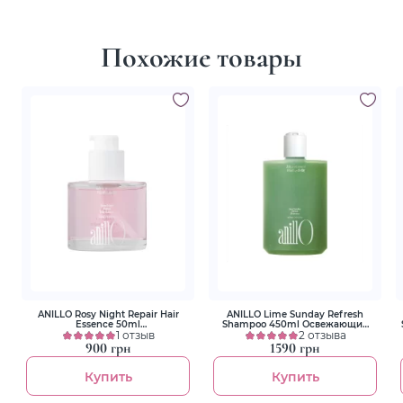
Похожие товары
ANILLO Rosy Night Repair Hair
ANILLO Lime Sunday Refresh
Essence 50ml
Shampoo 450ml Освежающий
Восстанавливающая эссенция
1 отзыв
шампунь для волос
2 отзыва
для волос
900 грн
1590 грн
Купить
Купить