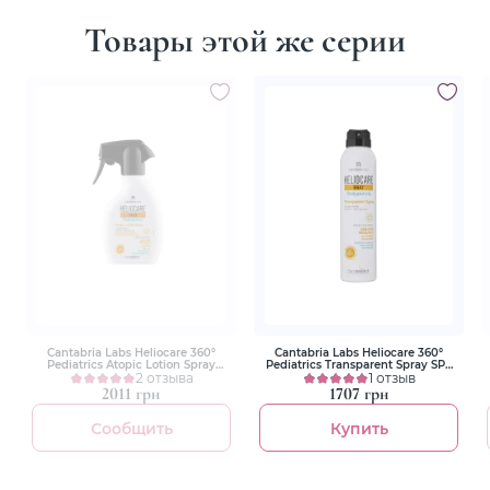
Товары этой же серии
Cantabria Labs Heliocare 360°
Cantabria Labs Heliocare 360°
Pediatrics Atopic Lotion Spray
Pediatrics Transparent Spray SPF
SPF50 250ml Детский лосьон для
2 отзыва
50+ 200 ml Детский
1 отзыв
атопической кожи
солнцезащитный спрей
2011 грн
1707 грн
Сообщить
Купить