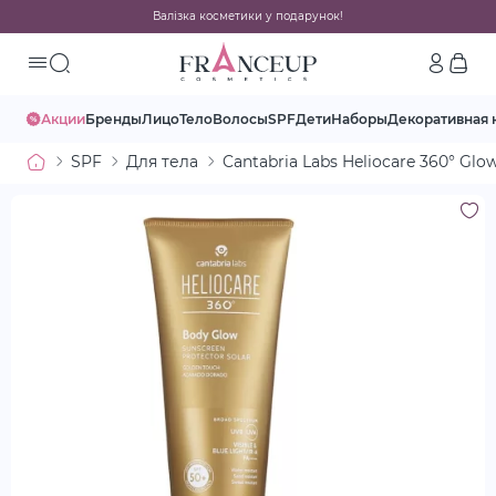
Валізка косметики у подарунок!
Акции
Бренды
Лицо
Тело
Волосы
SPF
Дети
Наборы
Декоративная 
SPF
Для тела
Cantabria Labs Heliocare 360° Gl