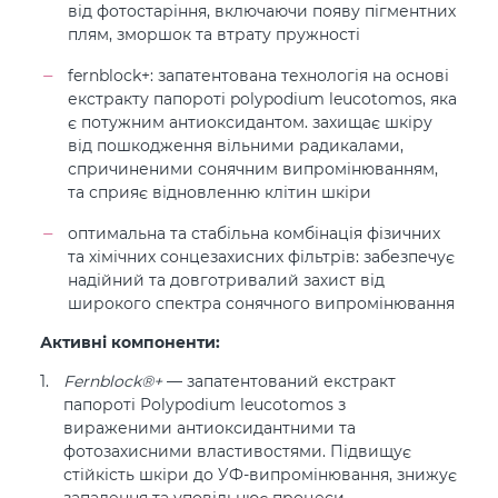
від фотостаріння, включаючи появу пігментних
плям, зморшок та втрату пружності
fernblock+: запатентована технологія на основі
екстракту папороті polypodium leucotomos, яка
є потужним антиоксидантом. захищає шкіру
від пошкодження вільними радикалами,
спричиненими сонячним випромінюванням,
та сприяє відновленню клітин шкіри
оптимальна та стабільна комбінація фізичних
та хімічних сонцезахисних фільтрів: забезпечує
надійний та довготривалий захист від
широкого спектра сонячного випромінювання
Активні компоненти:
Fernblock®+
— запатентований екстракт
папороті Polypodium leucotomos з
вираженими антиоксидантними та
фотозахисними властивостями. Підвищує
стійкість шкіри до УФ-випромінювання, знижує
запалення та уповільнює процеси