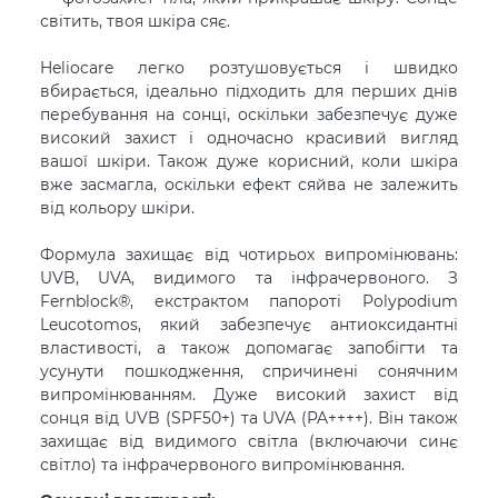
світить, твоя шкіра сяє.
Heliocare легко розтушовується і швидко
вбирається, ідеально підходить для перших днів
перебування на сонці, оскільки забезпечує дуже
високий захист і одночасно красивий вигляд
вашої шкіри. Також дуже корисний, коли шкіра
вже засмагла, оскільки ефект сяйва не залежить
від кольору шкіри.
Формула захищає від чотирьох випромінювань:
UVB, UVA, видимого та інфрачервоного. З
Fernblock®, екстрактом папороті Polypodium
Leucotomos, який забезпечує антиоксидантні
властивості, а також допомагає запобігти та
усунути пошкодження, спричинені сонячним
випромінюванням. Дуже високий захист від
сонця від UVB (SPF50+) та UVA (PA++++). Він також
захищає від видимого світла (включаючи синє
світло) та інфрачервоного випромінювання.