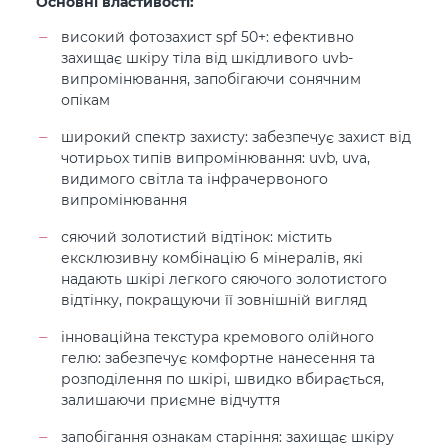
Основні властивості:
високий фотозахист spf 50+: ефективно
захищає шкіру тіла від шкідливого uvb-
випромінювання, запобігаючи сонячним
опікам
широкий спектр захисту: забезпечує захист від
чотирьох типів випромінювання: uvb, uva,
видимого світла та інфрачервоного
випромінювання
сяючий золотистий відтінок: містить
ексклюзивну комбінацію 6 мінералів, які
надають шкірі легкого сяючого золотистого
відтінку, покращуючи її зовнішній вигляд
інноваційна текстура кремового олійного
гелю: забезпечує комфортне нанесення та
розподілення по шкірі, швидко вбирається,
залишаючи приємне відчуття
запобігання ознакам старіння: захищає шкіру