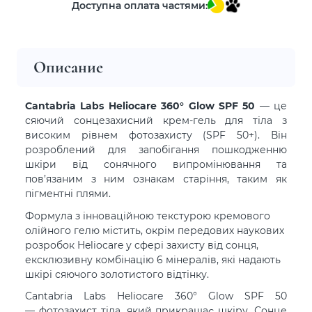
Доступна оплата частями:
Описание
Cantabria Labs Heliocare 360° Glow SPF 50
— це
сяючий сонцезахисний крем-гель для тіла з
високим рівнем фотозахисту (SPF 50+). Він
розроблений для запобігання пошкодженню
шкіри від сонячного випромінювання та
пов’язаним з ним ознакам старіння, таким як
пігментні плями.
Формула з інноваційною текстурою кремового
олійного гелю містить, окрім передових наукових
розробок Heliocare у сфері захисту від сонця,
ексклюзивну комбінацію 6 мінералів, які надають
шкірі сяючого золотистого відтінку.
Cantabria Labs Heliocare 360° Glow SPF 50
— фотозахист тіла, який прикрашає шкіру. Сонце