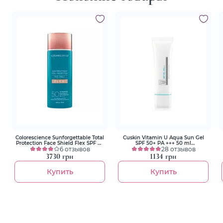
Colorescience Sunforgettable Total
Cuskin Vitamin U Aqua Sun Gel
Protection Face Shield Flex SPF 50
SPF 50+ PA +++ 50 ml
Fair / Светлый 55 ml
6 отзывов
Солнцезащитный гель
28 отзывов
Солнцезащитный крем для лица
3730 грн
1134 грн
с адаптивными пигментами
Купить
Купить