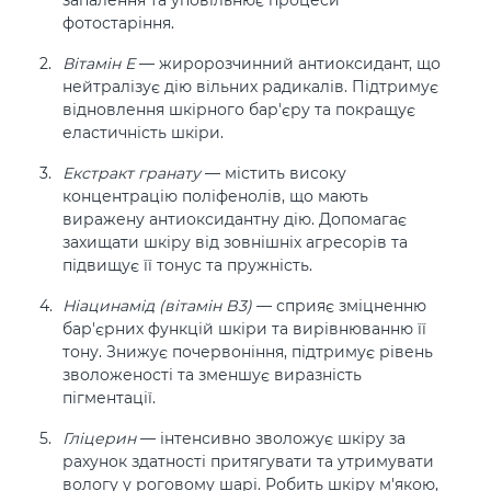
фотостаріння.
Вітамін Е
— жиророзчинний антиоксидант, що
нейтралізує дію вільних радикалів. Підтримує
відновлення шкірного бар'єру та покращує
еластичність шкіри.
Екстракт гранату
— містить високу
концентрацію поліфенолів, що мають
виражену антиоксидантну дію. Допомагає
захищати шкіру від зовнішніх агресорів та
підвищує її тонус та пружність.
Ніацинамід (вітамін B3)
— сприяє зміцненню
бар'єрних функцій шкіри та вирівнюванню її
тону. Знижує почервоніння, підтримує рівень
зволоженості та зменшує виразність
пігментації.
Гліцерин
— інтенсивно зволожує шкіру за
рахунок здатності притягувати та утримувати
вологу у роговому шарі. Робить шкіру м'якою,