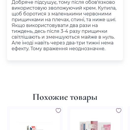
Добряче підсушує, тому після обов'язково
використовую зволожуючий крем. Купила,
щоб боротися з маленькими червоними
прищичками на плечах, спині, та ниже шиї.
Якщо використовувати два рази на
тиждень, десь після 3-4 разу прищички
світлішають и зменшуються майже в нуль.
Але іноді навіть через два-три тижні нема
ефекту. Тому враження неоднозначне.
Похожие товары