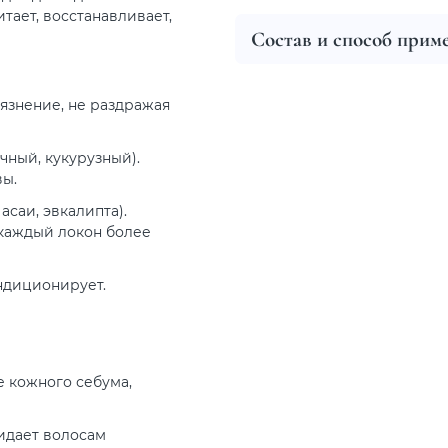
ает, восстанавливает,
Состав и способ прим
язнение, не раздражая
ный, кукурузный).
вы.
асаи, эвкалипта).
каждый локон более
ндиционирует.
е кожного себума,
ридает волосам