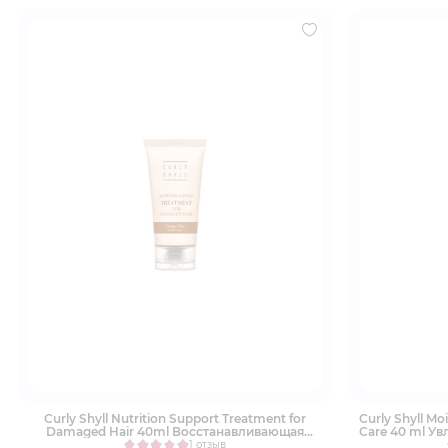
Curly Shyll Nutrition Support Treatment for
Curly Shyll Mo
Damaged Hair 40ml Восстанавливающая
Care 40 ml У
маска для поврежденных волос
для ежед
1 отзыв