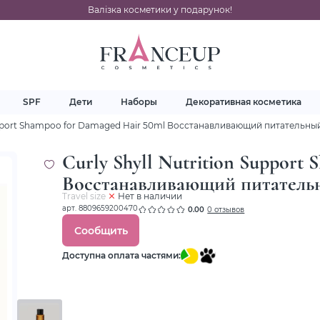
Валізка косметики у подарунок!
SPF
Дети
Наборы
Декоративная косметика
 Support Shampoo for Damaged Hair 50ml Восстанавливающий питательн
Curly Shyll Nutrition Support
Восстанавливающий питатель
Travel size
Нет в наличии
арт. 8809659200470
0.00
0 отзывов
Сообщить
Доступна оплата частями: