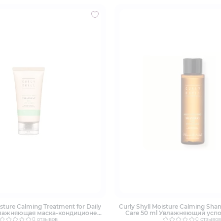
isture Calming Treatment for Daily
Curly Shyll Moisture Calming Sha
влажняющая маска-кондиционер
Care 50 ml Увлажняющий ус
невного использования для
шампунь
0 отзывов
0 отзывов