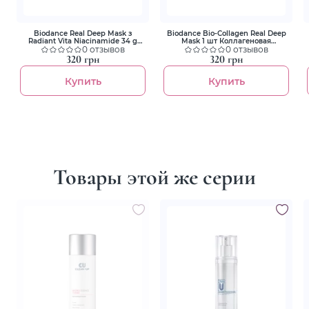
Biodance Real Deep Mask з
Biodance Bio-Collagen Real Deep
Radiant Vita Niacinamide 34 g
Mask 1 шт Коллагеновая
Гидрогелевая маска
0 отзывов
гидрогелевая маска для
0 отзывов
глубокого увлажнения
320 грн
320 грн
Купить
Купить
Товары этой же серии