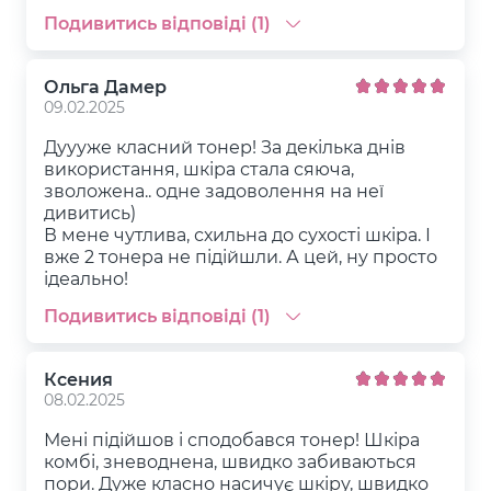
Подивитись відповіді (1)
Ольга Дамер
09.02.2025
Дуууже класний тонер! За декілька днів
використання, шкіра стала сяюча,
зволожена.. одне задоволення на неї
дивитись)
В мене чутлива, схильна до сухості шкіра. І
вже 2 тонера не підійшли. А цей, ну просто
ідеально!
Подивитись відповіді (1)
Ксения
08.02.2025
Мені підійшов і сподобався тонер! Шкіра
комбі, зневоднена, швидко забиваються
пори. Дуже класно насичує шкіру, швидко