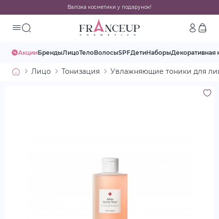
Валізка косметики у подарунок!
Акции
Бренды
Лицо
Тело
Волосы
SPF
Дети
Наборы
Декоративная 
Лицо
Тонизация
Увлажняющие тоники для ли