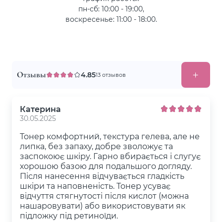
пн-сб: 10:00 - 19:00,
воскресенье: 11:00 - 18:00.
Отзывы
4.85
13 отзывов
Катерина
30.05.2025
Тонер комфортний, текстура гелева, але не
липка, без запаху, добре зволожує та
заспокоює шкіру. Гарно вбирається і слугує
хорошою базою для подальшого догляду.
Після нанесення відчувається гладкість
шкіри та наповненість. Тонер усуває
відчуття стягнутості після кислот (можна
нашаровувати) або використовувати як
підложку під ретиноїди.