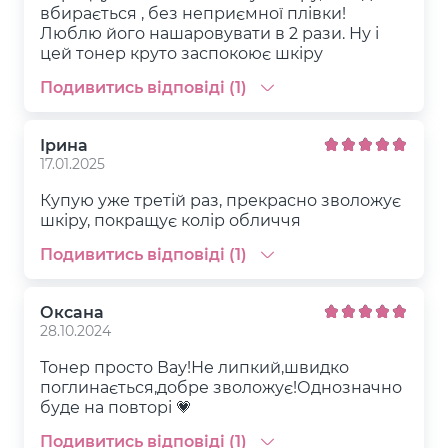
вбирається , без неприємної плівки!
Люблю його нашаровувати в 2 рази. Ну і
цей тонер круто заспокоює шкіру
Подивитись відповіді (1)
Ірина
17.01.2025
Купую уже третій раз, прекрасно зволожує
шкіру, покращує колір обличчя
Подивитись відповіді (1)
Оксана
28.10.2024
Тонер просто Вау!Не липкий,швидко
поглинається,добре зволожує!Однозначно
буде на повторі 💗
Подивитись відповіді (1)