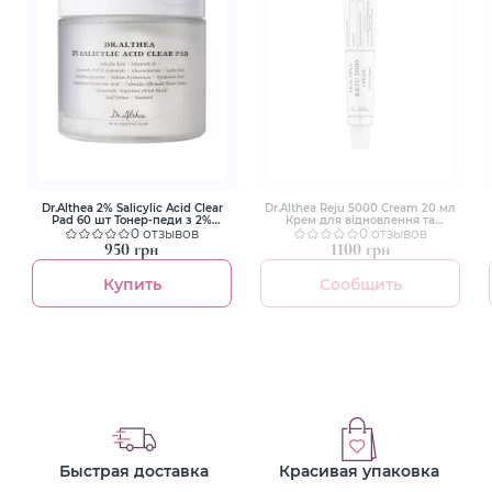
Dr.Althea 2% Salicylic Acid Clear
Dr.Althea Reju 5000 Cream 20 мл
Pad 60 шт Тонер-педи з 2%
Крем для відновлення та
саліциловою кислотою для
0 отзывов
зміцнення шкіри з
0 отзывов
себорегуляції, очищення пор і
полінуклеотидами
950 грн
1100 грн
рівнішої текстури шкіри
Купить
Сообщить
Быстрая доставка
Красивая упаковка