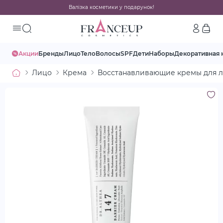
Валізка косметики у подарунок!
Акции
Бренды
Лицо
Тело
Волосы
SPF
Дети
Наборы
Декоративная 
Лицо
Крема
Восстанавливающие кремы для 