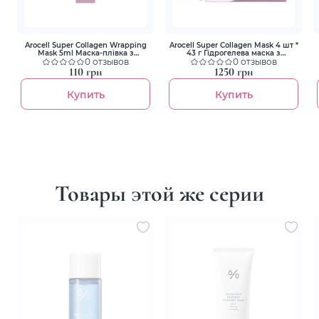
Arocell Super Collagen Wrapping
Arocell Super Collagen Mask 4 шт *
Mask 5ml Маска-плівка з
43 г Гідрогелева маска з
колагеном для зволоження та
0 отзывов
колагеном і пептидами для
0 отзывов
ліфтингу
ліфтингу та зволоження
110 грн
1250 грн
Купить
Купить
Товары этой же серии