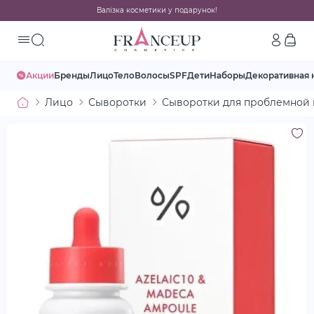
Валізка косметики у подарунок!
Акции
Бренды
Лицо
Тело
Волосы
SPF
Дети
Наборы
Декоративная 
Лицо
Сыворотки
Сыворотки для проблемной