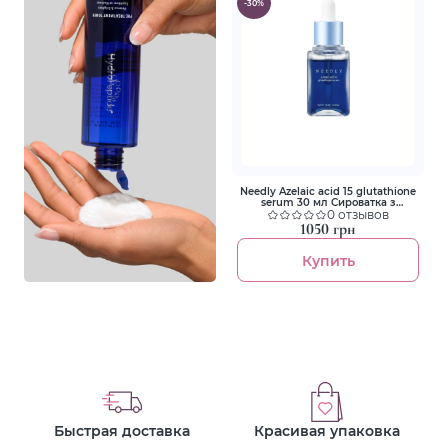
-30%
Needly Azelaic acid 15 glutathione
serum 30 мл Сироватка з
азелаїновою кислотою 15% та
0 отзывов
глутатіоном
1050 грн
Купить
Быстрая доставка
Красивая упаковка