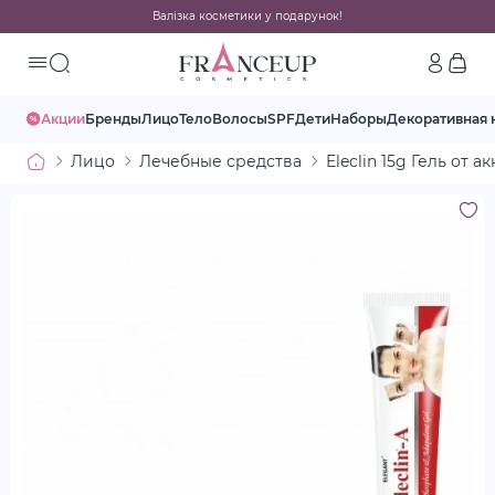
Валізка косметики у подарунок!
Акции
Бренды
Лицо
Тело
Волосы
SPF
Дети
Наборы
Декоративная 
Лицо
Лечебные средства
Eleclin 15g Гель от