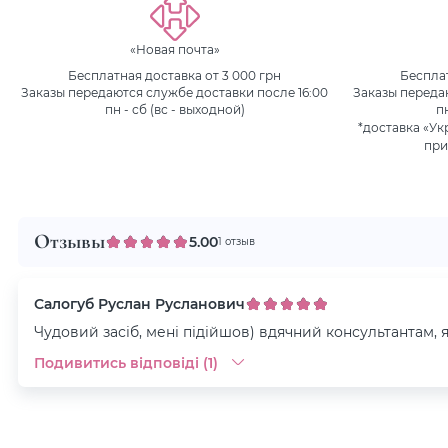
«Новая почта»
Бесплатная доставка от 3 000 грн
Бесплат
Заказы передаются службе доставки после 16:00
Заказы переда
пн - сб (вс - выходной)
п
*доставка «Ук
при
Отзывы
5.00
1 отзыв
Салогуб Руслан Русланович
Чудовий засіб, мені підійшов) вдячний консультантам, 
Подивитись відповіді (1)