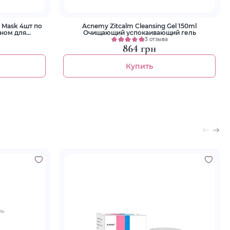
g Mask 4шт по
Acnemy Zitcalm Cleansing Gel 150ml
еном для
Очищающий успокаивающий гель
нгу
3 отзыва
864 грн
Купить