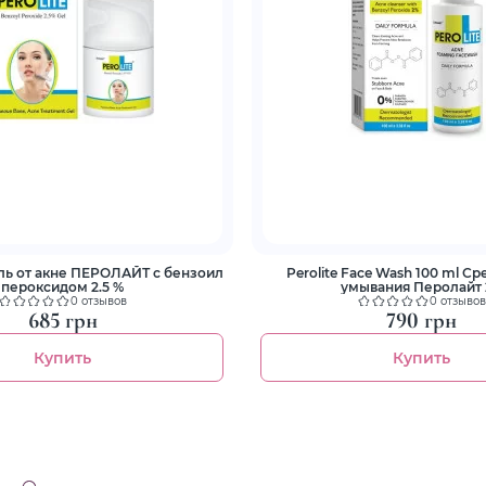
Гель от акне ПЕРОЛАЙТ с бензоил
Perolite Face Wash 100 ml Ср
пероксидом 2.5 %
умывания Перолайт
0 отзывов
0 отзывов
685 грн
790 грн
Купить
Купить