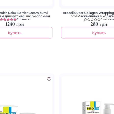
mish Relax Barrier Cream 50ml
Arocell Super Collagen Wrappin
ем для чутливої шкіри обличчя
5ml Маска-плівка з колаг
зволоження та ліфти
6 отзывов
0 отзывов
1240 грн
280 грн
Купить
Купить