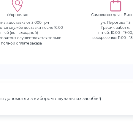
«Укрпочта»
Самовывоз для г. Вин
ная доставка от 3 000 грн
ул. Пирогова 113
ются службе доставки после 16:00
График работы:
н - сб (вс - выходной)
пн-сб: 10:00 - 19:00
рпочтой» осуществляется только
воскресенье: 11:00 - 18
 полной оплате заказа
які допомогли з вибором лікувальних засобів!)