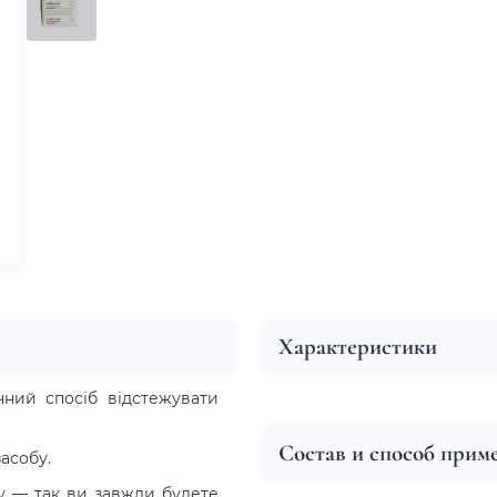
Характеристики
ний спосіб відстежувати
Состав и способ прим
асобу.
ку — так ви завжди будете