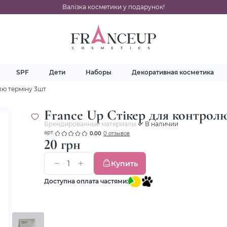
Валізка косметики у подарунок!
SPF
Дети
Наборы
Декоративная косметика
лю терміну 3шт
France Up Стікер для контрол
Брендированные материалы
В наличии
арт.
0.00
0 отзывов
20 грн
Купить
Доступна оплата частями: