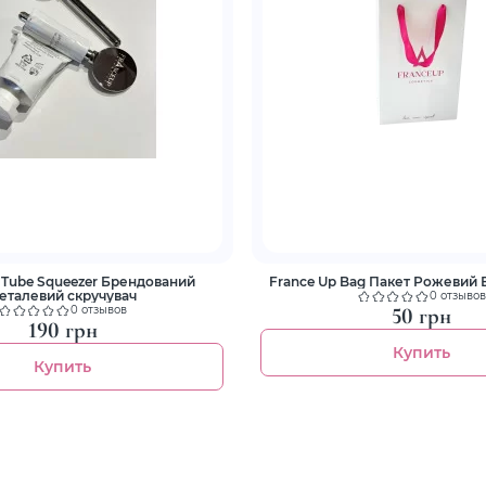
 Tube Squeezer Брендований
France Up Bag Пакет Рожевий
еталевий cкручувач
0 отзывов
50 грн
0 отзывов
190 грн
Купить
Купить