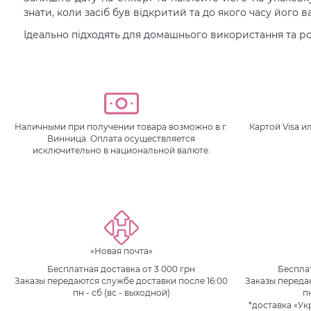
знати, коли засіб був відкритий та до якого часу його 
Ідеально підходять для домашнього використання та р
Наличными при получении товара возможно в г.
Картой Visa 
Винница. Оплата осуществляется
исключительно в национальной валюте.
«Новая почта»
Бесплатная доставка от 3 000 грн
Бесплат
Заказы передаются службе доставки после 16:00
Заказы переда
пн - сб (вс - выходной)
п
*доставка «Ук