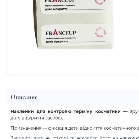
Описание
Наклейки для контролю терміну косметики
— зруч
дату відкриття засобів.
Призначення — фіксація дати відкриття косметичного з
Запишіть дату на стікері та наклейте його на упаков