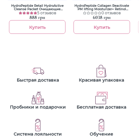
HydroPeptide Retail HydroActive
HydroPeptide Collagen Reactivate
Cleanse Packet Очищающие
PM lifting Moisturizer+ Retinol
салфетки для лица 30шт
5 отзывов
30ml Зволожуючий нічний
0 отзывов
ліфтинг крем з ретинолом
888 грн
6038 грн
Купить
Купить
Быстрая доставка
Красивая упаковка
Пробники и подарочки
Бесплатная доставка
Система лояльности
Обучение