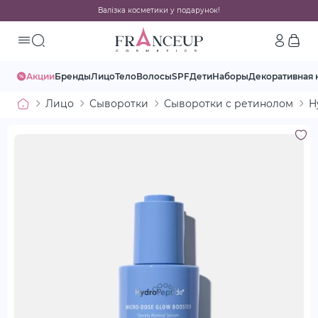
Валізка косметики у подарунок!
Акции
Бренды
Лицо
Тело
Волосы
SPF
Дети
Наборы
Декоративная 
Лицо
Сыворотки
Сыворотки с ретинолом
H