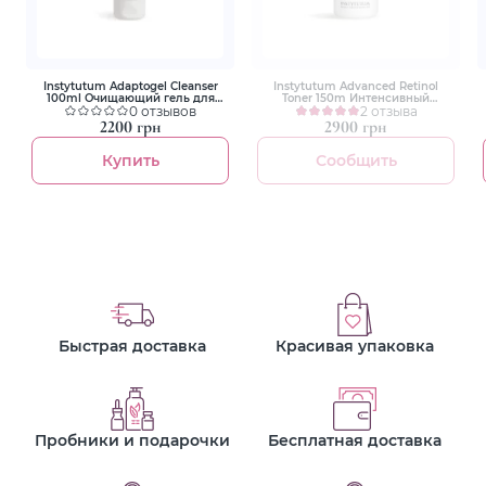
Instytutum Adaptogel Cleanser
Instytutum Advanced Retinol
100ml Очищающий гель для
Toner 150m Интенсивный
умывания
0 отзывов
восстанавливающий тонер с
2 отзыва
ретинолом
2200 грн
2900 грн
Купить
Сообщить
Быстрая доставка
Красивая упаковка
Пробники и подарочки
Бесплатная доставка