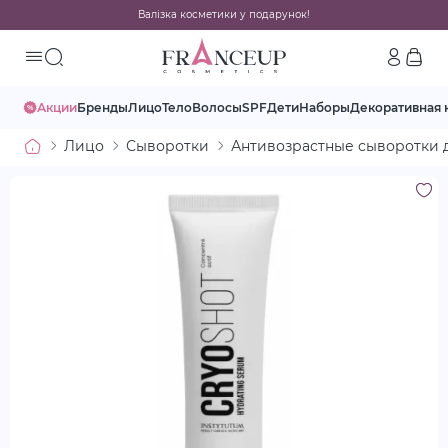
Валізка косметики у подарунок!
Акции
Бренды
Лицо
Тело
Волосы
SPF
Дети
Наборы
Декоративная 
Лицо
Сыворотки
Антивозрастные сыворотки 