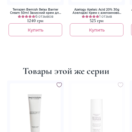
Terrazen Bemish Relax Barrier
Azelogy Azelaic Acid 20% 30g
Cream 50ml Захисний крем для
Азелоджі Крем с азелоиновой
чутливої шкіри обличчя
6 отзывов
кислотой 20%
1 отзыв
1240 грн
525 грн
Купить
Купить
Товары этой же серии