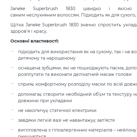
Janeke Superbrush 1830 швидко і якісно 
самим неслухняним волоссям. Підходить як для сухого, 
Щітка Janeke Superbrush 1830 значно спростить уклад
здоров'я і красу.
Основні властивості:
підходить для використання як на сухому, так і на в
дитячому та нарощеному
оснащена зубцями, які не пошкоджують пасма, допо
розплутати та виконати делікатний масаж голови
сприяє комфортному розподілу маски по всій довж
допомагає створити необхідний об'єм та текстуру на
довжини при укладанні
не накопичує статичної електрики
завдяки легкій вазі не навантажує зап'ястя
виготовлена з гіпоалергенних матеріалів – нейлону 
очищуються