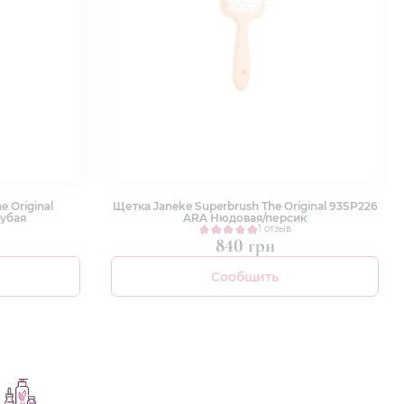
 Original
Щетка Janeke Superbrush The Original 93SP226
убая
ARA Нюдовая/персик
1 отзыв
840 грн
Сообщить