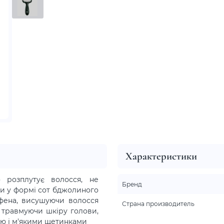
Характеристики
 розплутує волосся, не
Бренд
ри у формі сот бджолиного
 фена, висушуючи волосся
Страна производитель
е травмуючи шкіру голови,
ою і м'якими щетинками