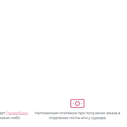
карт
ПриватБанк
Наложенным платежом при получении заказа в
 каких-либо
отделении почты или у курьера