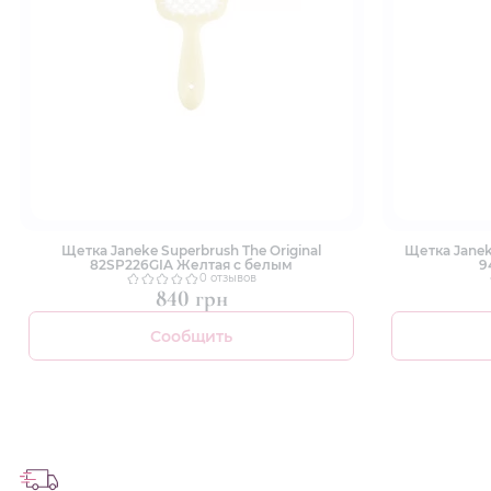
Щетка Janeke Superbrush The Original
Щетка Janeke
82SP226GIA Желтая с белым
9
0 отзывов
840 грн
Сообщить