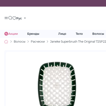
Рус
Акции
Бренды
Лицо
Тело
Волосы
Волосы
Расчески
Janeke Superbrush The Original 72SP2