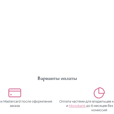
Варианты оплаты
или Mastercard после оформления
Оплата частями для владельцев 
заказа
и
Monobank
до 6 месяцев без
комиссий