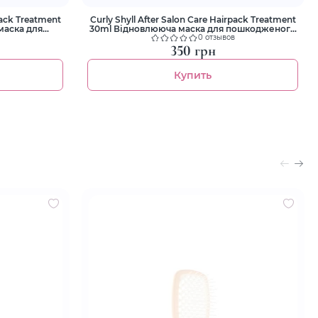
pack Treatment
Curly Shyll After Salon Care Hairpack Treatment
маска для
30ml Відновлююча маска для пошкодженого
ос
волосся
0 отзывов
350 грн
Купить