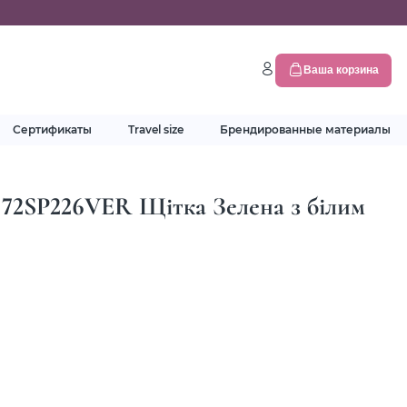
Ваша корзина
Сертификаты
Travel size
Брендированные материалы
l 72SP226VER Щітка Зелена з білим