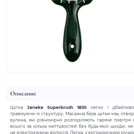
Описание
Щітка
Janeke Superbrush 1830
легко і дбайливо
травмуючи їх структуру. Масажна база щітки має отво
вулика, які рівномірно розподіляють гаряче повітря
всього за кілька миттєвостей без будь-якої шкоди, н
не електризуючи волосся. Легка, з ергономічною ручк