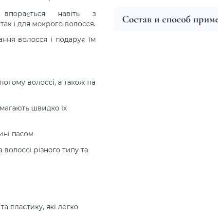
впорається навіть з
Состав и способ прим
так і для мокрого волосся.
ання волосся і подарує їм
ологому волоссі, а також на
магають швидко їх
ині пасом
 волоссі різного типу та
та пластику, які легко