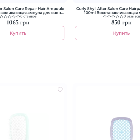
ter Salon Care Repair Hair Ampoule
Curly Shyll After Salon Care Hair
навливающая ампула для очень
100ml Восстанавливающая 
оврежденных волос
поврежденных вол
0 отзывов
0 отзывов
1065 грн
850 грн
Купить
Купить