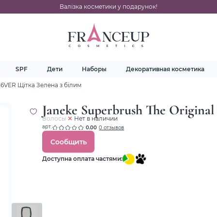
Валізка косметики у подарунок!
SPF
Дети
Наборы
Декоративная косметика
26VER Щітка Зелена з білим
Janeke Superbrush The Origina
Волосы
Нет в наличии
арт.
0.00
0 отзывов
Сообщить
Доступна оплата частями: