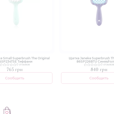
 Small Superbrush The Original
Щетка Janeke Superbrush The
4SP234TSE Тиффани
86SP226BTU Синяя/гол
0 отзывов
0 отзывов
765 грн
840 грн
Сообщить
Сообщить