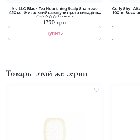
ANILLO Black Tea Nourishing Scalp Shampoo
Curly Shyll Af
450 мл Живильний шампунь проти випадіння
100ml Восста
волосся
п
0 отзывов
1790 грн
Купить
Товары этой же серии