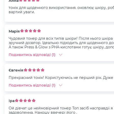
Анна
тонік для щоденного використання. оновлює шкіру, роб
вартий уваги.
Марія
Чудовий тонер для всіх типів шкіри! Після нього шкіра
зручний дозатор. Ідеально підходить для щоденного до
А також Press & Glow з PHA-кислотами готує шкіру, до
Подивитись відповіді (1)
Євгенія
Прекрасний тонік! Користуючись не перший рік. Дуже д
Подивитись відповіді (1)
Іра
Ой дівчат це неймовірний тонер Топ засіб насправдіі я
задоволенна. Наношу ввечері його .