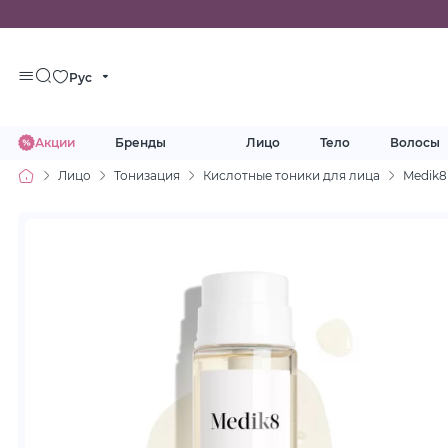
Рус
Акции
Бренды
Лицо
Тело
Волосы
Лицо
Тонизация
Кислотные тоники для лица
Medik8