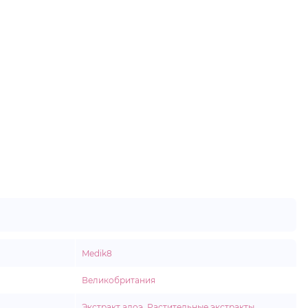
Medik8
Великобритания
Экстракт алоэ
,
Растительные экстракты
,