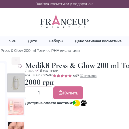
Валізка косметики у подарунок!
SPF
Дети
Наборы
Декоративная косметика
 Press & Glow 200 ml Тоник с РНА кислотами
Medik8 Press & Glow 200 ml Т
Лицо
В наличии
арт. 818625022402
4.97
32 отзывов
2000 грн
Купить
Доступна оплата частями: