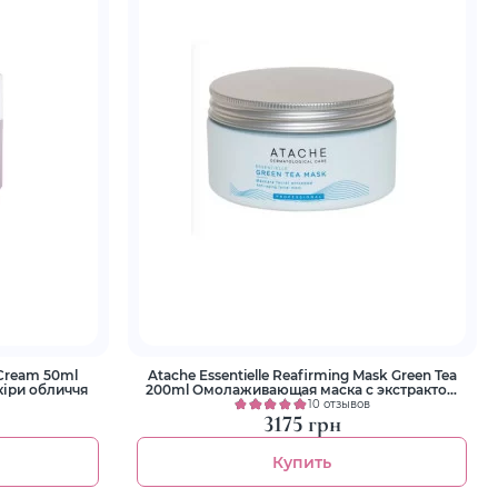
 Cream 50ml
Atache Essentielle Reafirming Mask Green Tea
кіри обличчя
200ml Омолаживающая маска с экстрактом
зеленого чая
10 отзывов
3175 грн
Купить