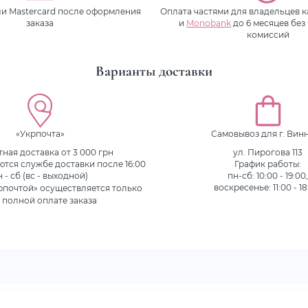
или Mastercard после оформления
Оплата частями для владельцев 
заказа
и
Monobank
до 6 месяцев без
комиссий
Варианты доставки
«Укрпочта»
Самовывоз для г. Вин
ная доставка от 3 000 грн
ул. Пирогова 113
ются службе доставки после 16:00
График работы:
н - сб (вс - выходной)
пн-сб: 10:00 - 19:00
рпочтой» осуществляется только
воскресенье: 11:00 - 18
 полной оплате заказа