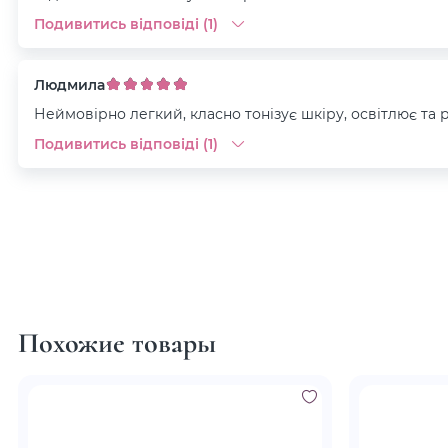
Подивитись відповіді (1)
Людмила
Неймовірно легкий, класно тонізує шкіру, освітлює та
Подивитись відповіді (1)
Похожие товары