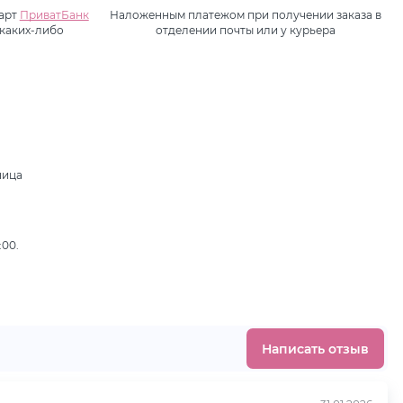
карт
ПриватБанк
Наложенным платежом при получении заказа в
 каких-либо
отделении почты или у курьера
ница
,
:00.
Написать отзыв