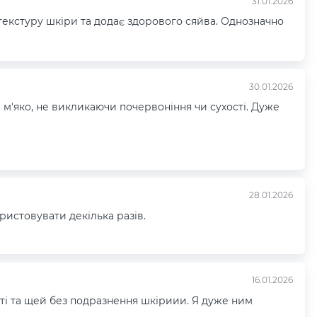
31.01.2026
текстуру шкіри та додає здорового сяйва. Однозначно
30.01.2026
е м'яко, не викликаючи почервоніння чи сухості. Дуже
28.01.2026
ристовувати декілька разів.
16.01.2026
таті та щей без подразнення шкіриии. Я дуже ним