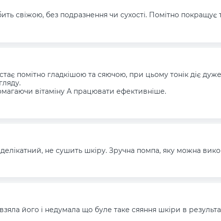
ить свіжою, без подразнення чи сухості. Помітно покращує 
 стає помітно гладкішою та сяючою, при цьому тонік діє дуж
гляду.
помагаючи вітаміну А працювати ефективніше.
елікатний, не сушить шкіру. Зручна помпа, яку можна вико
 взяла його і недумала що буле таке сяяння шкіри в резуль